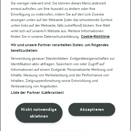
Sie weniger relevant sind. Sie können dieses Menü jederzeit
erneut aufrufen, um Ihre Auswahl zu ändern oder Ihre
Castello®
Einwilligung zu widerrufen, indem Sie auf den Link Zwecke
Lurpak®
anzeigen unten auf der Webseite [oder das schwebende Symbol
Arla Pro
unten links auf der Webseite, falls zutreffend] klicken. Ihre Wahl
wirkt sich auf unsere/n Website aus. Weitere Informationen
Für unsere Landwirt:innen
finden Sie in unserer Datenschutzerklärung.
Cookie-Richtlinie
Wir und unsere Partner verarbeiten Daten, um Folgendes
Folge uns!
bereitzustellen:
Verwendung genauer Standortdaten. Endgeräteeigenschaften zur
Identifikation aktiv abfragen. Speichern von oder Zugriff auf
Informationen auf einem Endgerät. Personalisierte Werbung und
Inhalte, Messung von Werbeleistung und der Performance von
Inhalten, Zielgruppenforschung sowie Entwicklung und
Cookie Wahl wieder öffnen
Verbesserung von Angeboten.
Liste der Partner (Lieferanten)
Datenschutzbestimmungen
Nutzerbedingungen
Nicht notwendige
Akzeptieren
ablehnen
Impressum
Cookie policy