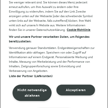
Sie weniger relevant sind. Sie können dieses Menü jederzeit
erneut aufrufen, um Ihre Auswahl zu ändern oder Ihre
Einwilligung zu widerrufen, indem Sie auf den Link Zwecke
Folge uns!
anzeigen unten auf der Webseite [oder das schwebende Symbol
unten links auf der Webseite, falls zutreffend] klicken. Ihre Wahl
wirkt sich auf unsere/n Website aus. Weitere Informationen
finden Sie in unserer Datenschutzerklärung.
Cookie-Richtlinie
Wir und unsere Partner verarbeiten Daten, um Folgendes
bereitzustellen:
Verwendung genauer Standortdaten. Endgeräteeigenschaften zur
Identifikation aktiv abfragen. Speichern von oder Zugriff auf
Informationen auf einem Endgerät. Personalisierte Werbung und
© Arla Foods amba 2026
Inhalte, Messung von Werbeleistung und der Performance von
Cookie Wahl wieder öffnen
Inhalten, Zielgruppenforschung sowie Entwicklung und
Verbesserung von Angeboten.
Liste der Partner (Lieferanten)
Datenschutzbestimmungen
Nutzerbedingungen
Nicht notwendige
Akzeptieren
ablehnen
Impressum