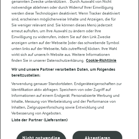
genannten Zwecke unterstützen. . Durch Auswahl von Nicht
Lurpak
notwendige ablehnen oder durch Widerruf Ihrer Einwilligung
Arla Pro
werden diese Technologien deaktiviert. Wenn Tracker deaktiviert
Für unsere Landwirt:innen
sind, erscheinen möglicherweise Inhalte und Anzeigen, die für
Sie weniger relevant sind. Sie können dieses Menü jederzeit
erneut aufrufen, um Ihre Auswahl zu ändern oder Ihre
Einwilligung zu widerrufen, indem Sie auf den Link Zwecke
Folge uns!
anzeigen unten auf der Webseite [oder das schwebende Symbol
unten links auf der Webseite, falls zutreffend] klicken. Ihre Wahl
wirkt sich auf unsere/n Website aus. Weitere Informationen
finden Sie in unserer Datenschutzerklärung.
Cookie-Richtlinie
Wir und unsere Partner verarbeiten Daten, um Folgendes
bereitzustellen:
Verwendung genauer Standortdaten. Endgeräteeigenschaften zur
Identifikation aktiv abfragen. Speichern von oder Zugriff auf
Informationen auf einem Endgerät. Personalisierte Werbung und
© Arla Foods amba 2026
Inhalte, Messung von Werbeleistung und der Performance von
Cookie Wahl wieder öffnen
Inhalten, Zielgruppenforschung sowie Entwicklung und
Verbesserung von Angeboten.
Liste der Partner (Lieferanten)
Datenschutzbestimmungen
Nutzerbedingungen
Nicht notwendige
Akzeptieren