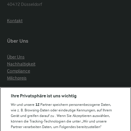
40472 Düsseldorf
Kontakt
Über Uns
Über Uns
Nachhaltigkeit
Compliance
Milchpreis
Arla in anderen Ländern
Ihre Privatsphäre ist uns wichtig
Wir und unsere
12
Partner speichern personenbezogene Daten,
Weitere Arla Websites
wie z. B. Browsing-Daten oder eindeutige Kennungen, auf Ihrem
Gerät und greifen darauf zu . Wenn Sie Akzeptieren auswählen,
können die Tracking-Technologien die unter „Wir und unsere
Castello
Partner verarbeiten Daten, um Folgendes bereitzustellen“