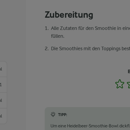
Zubereitung
Alle Zutaten für den Smoothie in ei
füllen.
Die Smoothies mit den Toppings best
l
1
1
l
TIPP:
l
Um eine Heidelbeer-Smoothie-Bowl dickf