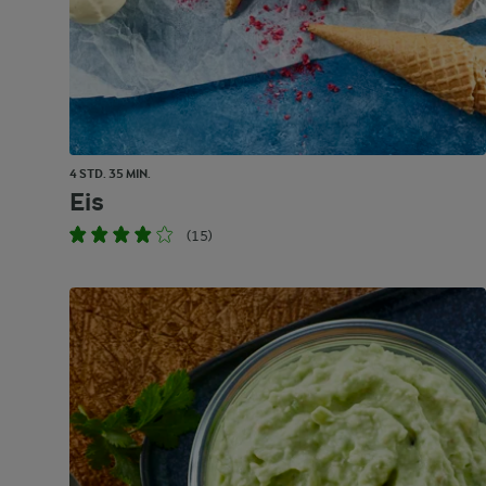
4 STD. 35 MIN.
Eis
(15)