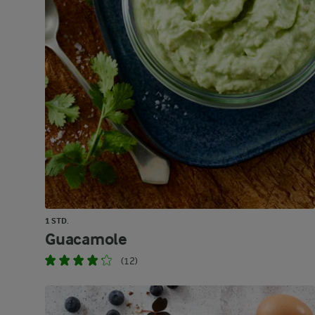
1 STD.
Guacamole
(12)