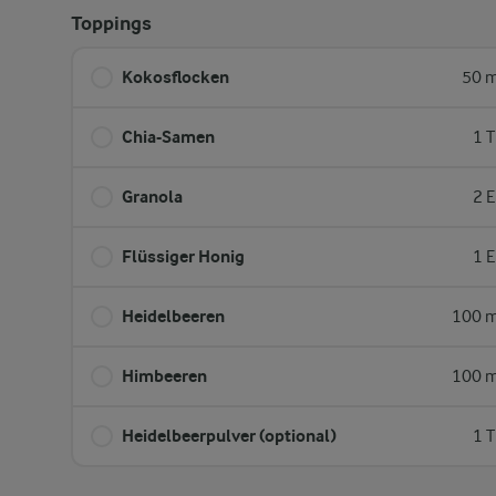
Toppings
Kokosflocken
50 m
Chia-Samen
1 T
Granola
2 E
Flüssiger Honig
1 E
Heidelbeeren
100 m
Himbeeren
100 m
Heidelbeerpulver (optional)
1 T