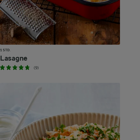
1 STD.
Lasagne
(9)