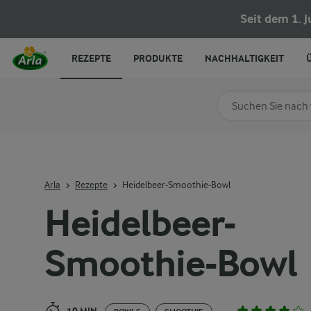
Heidelbeer-Smoothie-Bowl
Seit dem 1. 
REZEPTE
PRODUKTE
NACHHALTIGKEIT
Nach Kategorie su
Geben Sie Suchbegrif
Arla
Rezepte
Heidelbeer-Smoothie-Bowl
Heidelbeer-
Smoothie-Bowl