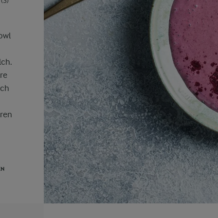
(3)
owl
lch.
ere
uch
uren
EN