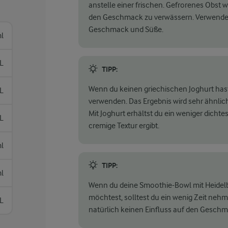
anstelle einer frischen. Gefrorenes Obst w
den Geschmack zu verwässern. Verwende e
Geschmack und Süße.
l
L
TIPP:
Wenn du keinen griechischen Joghurt hast
L
verwenden. Das Ergebnis wird sehr ähnlich
Mit Joghurt erhältst du ein weniger dichte
L
cremige Textur ergibt.
l
TIPP:
l
Wenn du deine Smoothie-Bowl mit Heide
möchtest, solltest du ein wenig Zeit neh
L
natürlich keinen Einfluss auf den Geschm