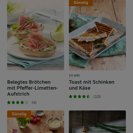
Günstig
10 MIN.
Belegtes Brötchen
Toast mit Schinken
mit Pfeffer-Limetten-
und Käse
Aufstrich
(10)
(4)
Günstig