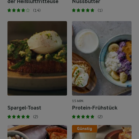
der Heißluftfritteuse
Nussbutter
(14)
(1)
15 MIN.
Spargel-Toast
Protein-Frühstück
(2)
(2)
Günstig