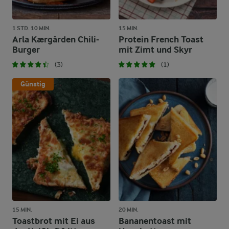
1 STD. 10 MIN.
15 MIN.
Arla Kærgården Chili-
Protein French Toast
Burger
mit Zimt und Skyr
(3)
(1)
Günstig
15 MIN.
20 MIN.
Toastbrot mit Ei aus
Bananentoast mit