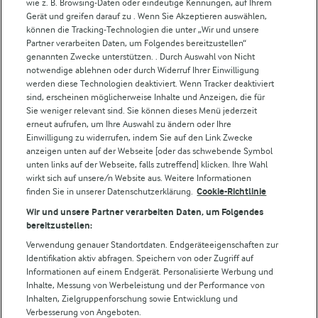
Weitere Arla Websites
wie z. B. Browsing-Daten oder eindeutige Kennungen, auf Ihrem
Gerät und greifen darauf zu . Wenn Sie Akzeptieren auswählen,
können die Tracking-Technologien die unter „Wir und unsere
Castello
Partner verarbeiten Daten, um Folgendes bereitzustellen“
genannten Zwecke unterstützen. . Durch Auswahl von Nicht
Lurpak
notwendige ablehnen oder durch Widerruf Ihrer Einwilligung
Arla Pro
werden diese Technologien deaktiviert. Wenn Tracker deaktiviert
Für unsere Landwirt:innen
sind, erscheinen möglicherweise Inhalte und Anzeigen, die für
Sie weniger relevant sind. Sie können dieses Menü jederzeit
erneut aufrufen, um Ihre Auswahl zu ändern oder Ihre
Einwilligung zu widerrufen, indem Sie auf den Link Zwecke
Folge uns!
anzeigen unten auf der Webseite [oder das schwebende Symbol
unten links auf der Webseite, falls zutreffend] klicken. Ihre Wahl
wirkt sich auf unsere/n Website aus. Weitere Informationen
finden Sie in unserer Datenschutzerklärung.
Cookie-Richtlinie
Wir und unsere Partner verarbeiten Daten, um Folgendes
bereitzustellen:
Verwendung genauer Standortdaten. Endgeräteeigenschaften zur
Identifikation aktiv abfragen. Speichern von oder Zugriff auf
Informationen auf einem Endgerät. Personalisierte Werbung und
© Arla Foods amba 2026
Inhalte, Messung von Werbeleistung und der Performance von
Cookie Wahl wieder öffnen
Inhalten, Zielgruppenforschung sowie Entwicklung und
Verbesserung von Angeboten.