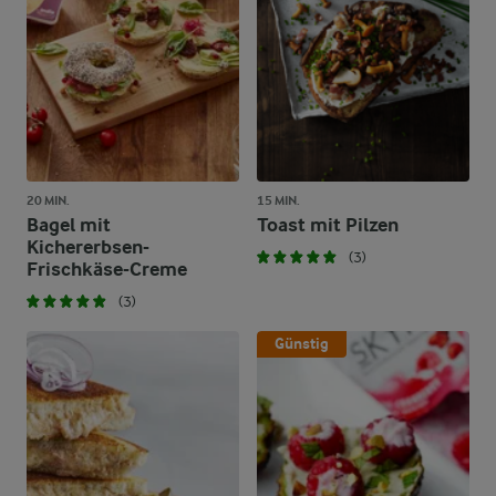
20 MIN.
15 MIN.
Bagel mit
Toast mit Pilzen
Kichererbsen-
(3)
Frischkäse-Creme
(3)
Günstig