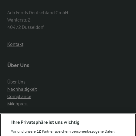
Arla Foods Deutschland GmbH

Wahlerstr. 2

40472 Düsseldorf
Kontakt
Über Uns
Über Uns
Nachhaltigkeit
Compliance
Milchpreis
Arla in anderen Ländern
Ihre Privatsphäre ist uns wichtig
Wir und unsere
12
Partner speichern personenbezogene Daten,