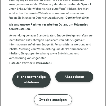
Für unsere Landwirt:innen
anzeigen unten auf der Webseite [oder das schwebende Symbol
unten links auf der Webseite, falls zutreffend] klicken. Ihre Wahl
wirkt sich auf unsere/n Website aus. Weitere Informationen
finden Sie in unserer Datenschutzerklärung.
Cookie-Richtlinie
Folge uns!
Wir und unsere Partner verarbeiten Daten, um Folgendes
bereitzustellen:
Verwendung genauer Standortdaten. Endgeräteeigenschaften zur
Identifikation aktiv abfragen. Speichern von oder Zugriff auf
Informationen auf einem Endgerät. Personalisierte Werbung und
Inhalte, Messung von Werbeleistung und der Performance von
Inhalten, Zielgruppenforschung sowie Entwicklung und
Verbesserung von Angeboten.
Liste der Partner (Lieferanten)
© Arla Foods amba 2026
Cookie Wahl wieder öffnen
Nicht notwendige
Akzeptieren
Datenschutzbestimmungen
ablehnen
Nutzerbedingungen
Zwecke anzeigen
ZUBEREITUNG
ZUTATEN
Impressum