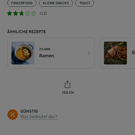
FINGERFOOD
KLEINE SNACKS
TOAST
(12)
ÄHNLICHE REZEPTE
25 MIN.
G
Ramen
TEILEN
GÜNSTIG
Was bedeutet das?