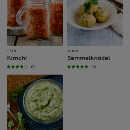
1 STD.
40 MIN.
Kimchi
Semmelknödel
(9)
(5)