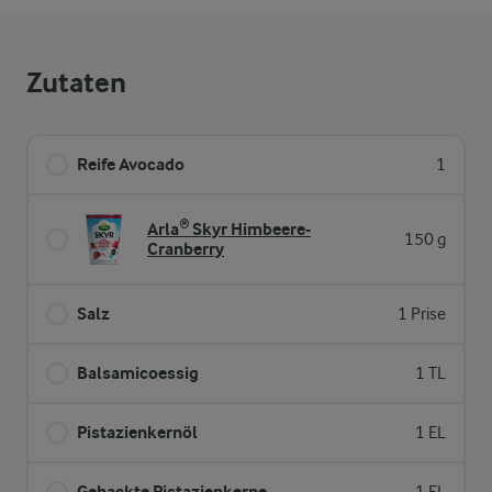
Zutaten
Reife Avocado
1
Arla® Skyr Himbeere-
150 g
Cranberry
Salz
1 Prise
Balsamicoessig
1 TL
Pistazienkernöl
1 EL
Gehackte Pistazienkerne