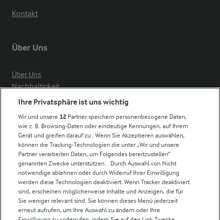
Kontakt
Über Uns
Über Uns
Nachhaltigkeit
Compliance
Ihre Privatsphäre ist uns wichtig
Milchpreis
Wir und unsere
12
Partner speichern personenbezogene Daten,
wie z. B. Browsing-Daten oder eindeutige Kennungen, auf Ihrem
Arla in anderen Ländern
Gerät und greifen darauf zu . Wenn Sie Akzeptieren auswählen,
können die Tracking-Technologien die unter „Wir und unsere
Partner verarbeiten Daten, um Folgendes bereitzustellen“
Weitere Arla Websites
genannten Zwecke unterstützen. . Durch Auswahl von Nicht
notwendige ablehnen oder durch Widerruf Ihrer Einwilligung
werden diese Technologien deaktiviert. Wenn Tracker deaktiviert
Castello
sind, erscheinen möglicherweise Inhalte und Anzeigen, die für
Sie weniger relevant sind. Sie können dieses Menü jederzeit
Lurpak
erneut aufrufen, um Ihre Auswahl zu ändern oder Ihre
Arla Pro
Einwilligung zu widerrufen, indem Sie auf den Link Zwecke