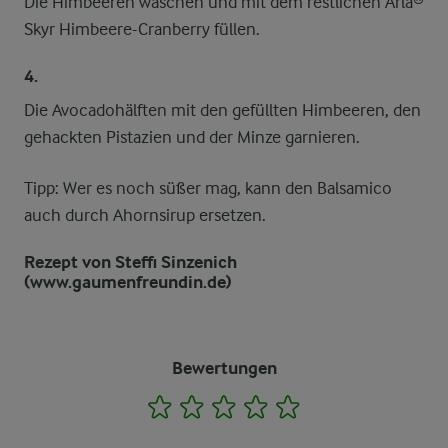
Die Himbeeren waschen und mit dem restlichen Arla®
Skyr Himbeere-Cranberry füllen.
4.
Die Avocadohälften mit den gefüllten Himbeeren, den
gehackten Pistazien und der Minze garnieren.
Tipp: Wer es noch süßer mag, kann den Balsamico
auch durch Ahornsirup ersetzen.
Rezept von Steffi Sinzenich
(www.gaumenfreundin.de)
Bewertungen
1
2
3
4
5