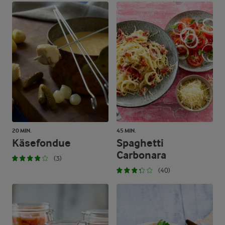
20 MIN.
45 MIN.
Käsefondue
Spaghetti
Carbonara
(3)
(40)