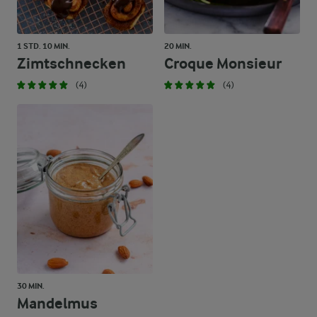
1 STD. 10 MIN.
20 MIN.
Zimtschnecken
Croque Monsieur
(4)
(4)
30 MIN.
Mandelmus