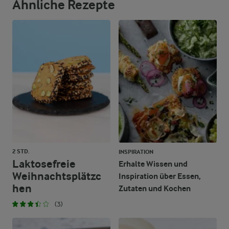
Ähnliche Rezepte
22 g
Eiweiß
23,4 g
Fett
75 g
Kohlenhydrate
2 STD.
INSPIRATION
Laktosefreie
Erhalte Wissen und
Weihnachtsplätzc
Inspiration über Essen,
hen
Zutaten und Kochen
(3)