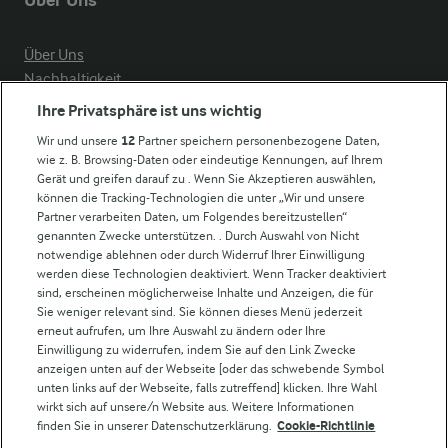
Über Uns
Über Uns
Nachhaltigkeit
Compliance
Ihre Privatsphäre ist uns wichtig
Milchpreis
Wir und unsere
12
Partner speichern personenbezogene Daten,
wie z. B. Browsing-Daten oder eindeutige Kennungen, auf Ihrem
Arla in anderen Ländern
Gerät und greifen darauf zu . Wenn Sie Akzeptieren auswählen,
können die Tracking-Technologien die unter „Wir und unsere
Partner verarbeiten Daten, um Folgendes bereitzustellen“
Weitere Arla Websites
genannten Zwecke unterstützen. . Durch Auswahl von Nicht
notwendige ablehnen oder durch Widerruf Ihrer Einwilligung
werden diese Technologien deaktiviert. Wenn Tracker deaktiviert
Castello
sind, erscheinen möglicherweise Inhalte und Anzeigen, die für
Sie weniger relevant sind. Sie können dieses Menü jederzeit
Lurpak
erneut aufrufen, um Ihre Auswahl zu ändern oder Ihre
Arla Pro
Einwilligung zu widerrufen, indem Sie auf den Link Zwecke
Für unsere Landwirt:innen
anzeigen unten auf der Webseite [oder das schwebende Symbol
unten links auf der Webseite, falls zutreffend] klicken. Ihre Wahl
wirkt sich auf unsere/n Website aus. Weitere Informationen
finden Sie in unserer Datenschutzerklärung.
Cookie-Richtlinie