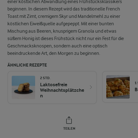
einer köstlichen Abwandlung eines Frühstücksklassikers
beginnen. In diesem Rezept wird das traditionelle French
Toast mit Zimt, cremigem Skyr und Mandelmehl zu einer
köstlichen Eiweißquelle aufgepeppt. Mit einer bunten
Mischung aus Beeren, knusprigem Granola und etwas
süßem Honig ist dieses Frühstück nicht nur ein Fest für die
Geschmacksknospen, sondern auch eine optisch
beeindruckende Art, den Morgen zu beginnen.
ÄHNLICHE REZEPTE
2 STD.
1
Laktosefreie
B
Weihnachtsplätzche
n
TEILEN