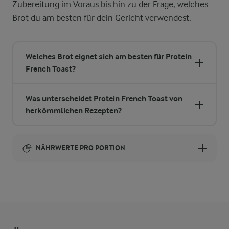
Zubereitung im Voraus bis hin zu der Frage, welches
Brot du am besten für dein Gericht verwendest.
Welches Brot eignet sich am besten für Protein
French Toast?
Was unterscheidet Protein French Toast von
herkömmlichen Rezepten?
NÄHRWERTE PRO PORTION
Brennwert
601 kcal
11,6 g
Ballaststoffe