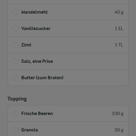
Mandelmehl
40 g
Vanillezucker
1 EL
Zimt
1 TL
Salz, eine Prise
Butter (zum Braten)
Topping
Frische Beeren
100 g
Granola
50 g