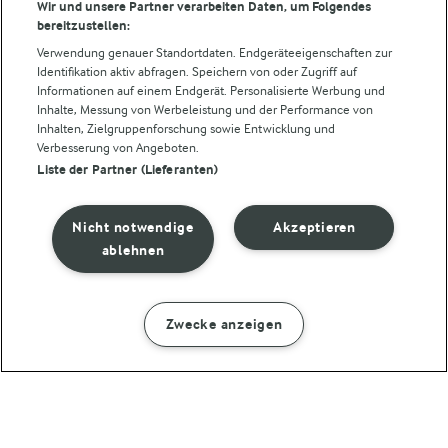
Folge uns!
Wir und unsere Partner verarbeiten Daten, um Folgendes
bereitzustellen:
Verwendung genauer Standortdaten. Endgeräteeigenschaften zur
Identifikation aktiv abfragen. Speichern von oder Zugriff auf
Informationen auf einem Endgerät. Personalisierte Werbung und
Inhalte, Messung von Werbeleistung und der Performance von
Inhalten, Zielgruppenforschung sowie Entwicklung und
Verbesserung von Angeboten.
Liste der Partner (Lieferanten)
© Arla Foods amba 2026
Cookie Wahl wieder öffnen
Nicht notwendige
Akzeptieren
Datenschutzbestimmungen
ablehnen
Nutzerbedingungen
Zwecke anzeigen
ZUBEREITUNG
ZUTATEN
Impressum
Cookie policy
15 MIN.
Protein French Toast mit Zimt und Skyr