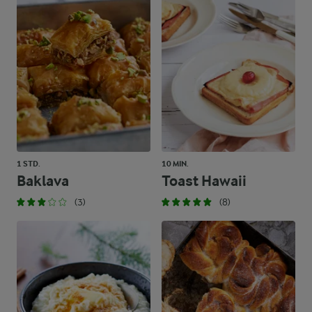
1 STD.
10 MIN.
Baklava
Toast Hawaii
(3)
(8)