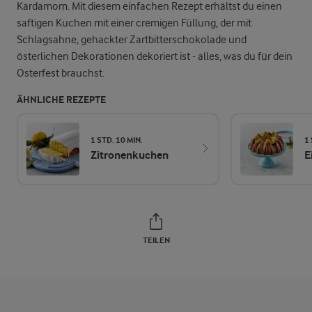
Kardamom. Mit diesem einfachen Rezept erhältst du einen
saftigen Kuchen mit einer cremigen Füllung, der mit
Schlagsahne, gehackter Zartbitterschokolade und
österlichen Dekorationen dekoriert ist - alles, was du für dein
Osterfest brauchst.
ÄHNLICHE REZEPTE
1 STD. 10 MIN.
1
Zitronenkuchen
E
TEILEN