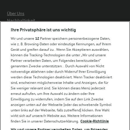
Über Uns
Nachhaltigkeit
Compliance
Ihre Privatsphäre ist uns wichtig
Milchpreis
Wir und unsere
12
Partner speichern personenbezogene Daten,
wie z. B. Browsing-Daten oder eindeutige Kennungen, auf Ihrem
Arla in anderen Ländern
Gerät und greifen darauf zu . Wenn Sie Akzeptieren auswählen,
können die Tracking-Technologien die unter „Wir und unsere
Partner verarbeiten Daten, um Folgendes bereitzustellen“
Weitere Arla Websites
genannten Zwecke unterstützen. . Durch Auswahl von Nicht
notwendige ablehnen oder durch Widerruf Ihrer Einwilligung
werden diese Technologien deaktiviert. Wenn Tracker deaktiviert
Castello
sind, erscheinen möglicherweise Inhalte und Anzeigen, die für
Sie weniger relevant sind. Sie können dieses Menü jederzeit
Lurpak
erneut aufrufen, um Ihre Auswahl zu ändern oder Ihre
Arla Pro
Einwilligung zu widerrufen, indem Sie auf den Link Zwecke
Für unsere Landwirt:innen
anzeigen unten auf der Webseite [oder das schwebende Symbol
unten links auf der Webseite, falls zutreffend] klicken. Ihre Wahl
wirkt sich auf unsere/n Website aus. Weitere Informationen
finden Sie in unserer Datenschutzerklärung.
Cookie-Richtlinie
Folge uns!
Wir und unsere Partner verarbeiten Daten, um Folgendes