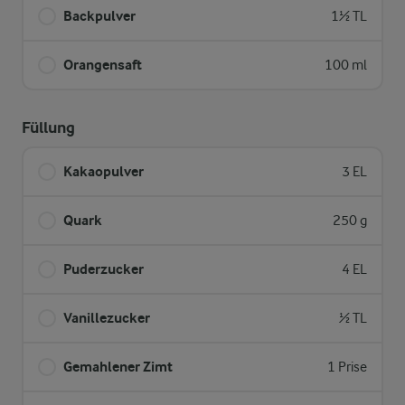
Backpulver
1½ TL
Orangensaft
100 ml
Füllung
Kakaopulver
3 EL
Quark
250 g
Puderzucker
4 EL
Vanillezucker
½ TL
Gemahlener Zimt
1 Prise