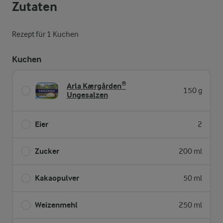
Zutaten
Rezept für 1 Kuchen
Kuchen
Arla Kærgården®
150 g
Ungesalzen
Eier
2
Zucker
200 ml
Kakaopulver
50 ml
Weizenmehl
250 ml