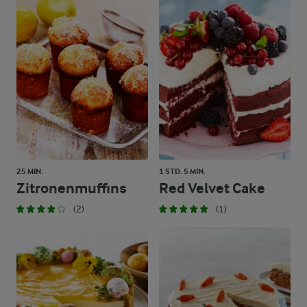
25 MIN.
1 STD. 5 MIN.
Zitronenmuffins
Red Velvet Cake
(2)
(1)