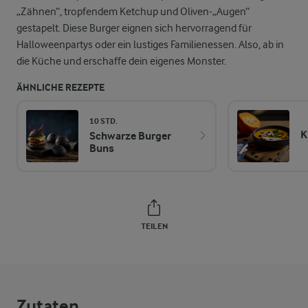
„Zähnen“, tropfendem Ketchup und Oliven-„Augen“
gestapelt. Diese Burger eignen sich hervorragend für
Halloweenpartys oder ein lustiges Familienessen. Also, ab in
die Küche und erschaffe dein eigenes Monster.
ÄHNLICHE REZEPTE
10 STD.
K
Schwarze Burger
Buns
TEILEN
Zutaten