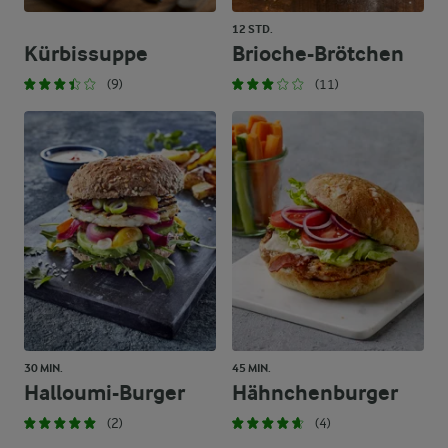
12 STD.
Kürbissuppe
Brioche-Brötchen
(9)
(11)
30 MIN.
45 MIN.
Halloumi-Burger
Hähnchenburger
(2)
(4)