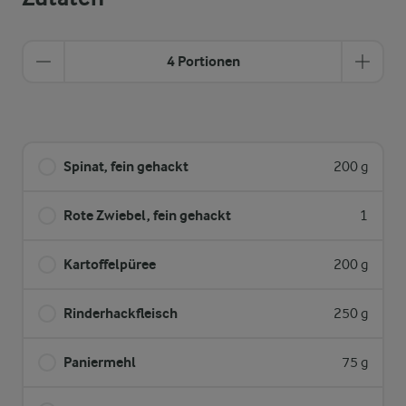
4 Portionen
Spinat, fein gehackt
200 g
Rote Zwiebel, fein gehackt
1
Kartoffelpüree
200 g
Rinderhackfleisch
250 g
Paniermehl
75 g