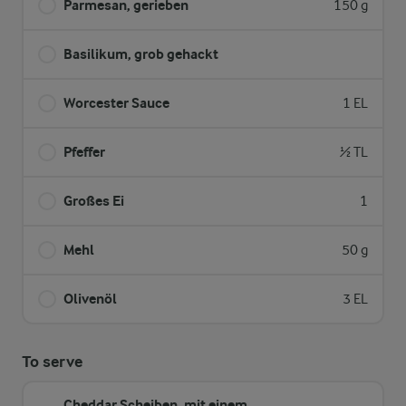
Parmesan, gerieben
150 g
Basilikum, grob gehackt
Worcester Sauce
1 EL
Pfeffer
½ TL
Großes Ei
1
Mehl
50 g
Olivenöl
3 EL
To serve
Cheddar Scheiben, mit einem