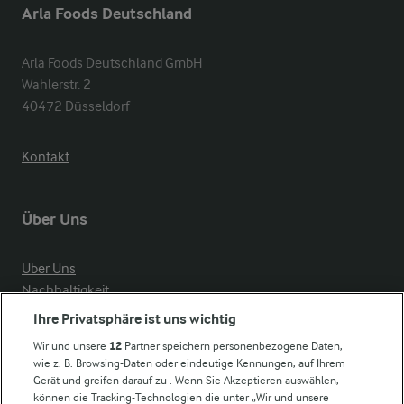
Arla Foods Deutschland
Arla Foods Deutschland GmbH

Wahlerstr. 2

40472 Düsseldorf
Kontakt
Über Uns
Über Uns
Nachhaltigkeit
Compliance
Ihre Privatsphäre ist uns wichtig
Milchpreis
Wir und unsere
12
Partner speichern personenbezogene Daten,
wie z. B. Browsing-Daten oder eindeutige Kennungen, auf Ihrem
Arla in anderen Ländern
Gerät und greifen darauf zu . Wenn Sie Akzeptieren auswählen,
können die Tracking-Technologien die unter „Wir und unsere