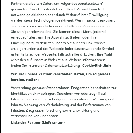
Partner verarbeiten Daten, um Folgendes bereitzustellen“
Weitere Arla Websites
genannten Zwecke unterstützen. . Durch Auswahl von Nicht
notwendige ablehnen oder durch Widerruf Ihrer Einwilligung
werden diese Technologien deaktiviert. Wenn Tracker deaktiviert
Castello
sind, erscheinen möglicherweise Inhalte und Anzeigen, die für
Sie weniger relevant sind. Sie können dieses Menü jederzeit
Lurpak
erneut aufrufen, um Ihre Auswahl zu ändern oder Ihre
Arla Pro
Einwilligung zu widerrufen, indem Sie auf den Link Zwecke
Für unsere Landwirt:innen
anzeigen unten auf der Webseite [oder das schwebende Symbol
unten links auf der Webseite, falls zutreffend] klicken. Ihre Wahl
wirkt sich auf unsere/n Website aus. Weitere Informationen
finden Sie in unserer Datenschutzerklärung.
Cookie-Richtlinie
Folge uns!
Wir und unsere Partner verarbeiten Daten, um Folgendes
bereitzustellen:
Verwendung genauer Standortdaten. Endgeräteeigenschaften zur
Identifikation aktiv abfragen. Speichern von oder Zugriff auf
Informationen auf einem Endgerät. Personalisierte Werbung und
Inhalte, Messung von Werbeleistung und der Performance von
Inhalten, Zielgruppenforschung sowie Entwicklung und
Verbesserung von Angeboten.
Liste der Partner (Lieferanten)
© Arla Foods amba 2026
Cookie Wahl wieder öffnen