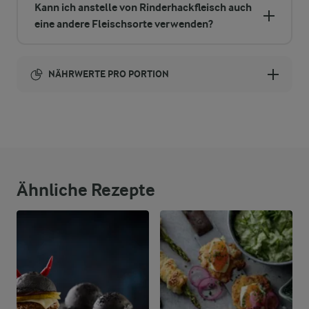
Kann ich anstelle von Rinderhackfleisch auch
eine andere Fleischsorte verwenden?
NÄHRWERTE PRO PORTION
Brennwert
758 kcal
6,2 g
Ballaststoffe
Ähnliche Rezepte
40,8 g
Eiweiß
36,6 g
Fett
66,1 g
Kohlenhydrate