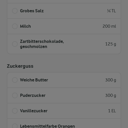
Grobes Salz
¼ TL
Milch
200 ml
Zartbitterschokolade,
125 g
geschmolzen
Zuckerguss
Weiche Butter
300 g
Puderzucker
300 g
Vanillezucker
1 EL
Lebensmittelfarbe Orangen