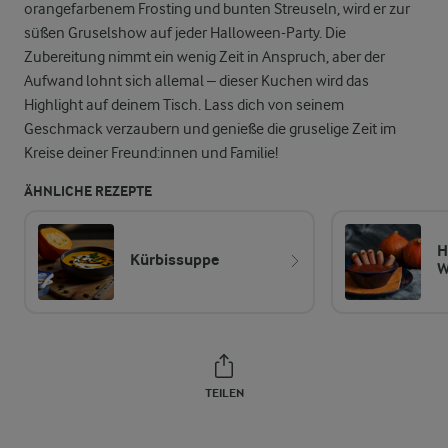
orangefarbenem Frosting und bunten Streuseln, wird er zur
süßen Gruselshow auf jeder Halloween-Party. Die
Zubereitung nimmt ein wenig Zeit in Anspruch, aber der
Aufwand lohnt sich allemal – dieser Kuchen wird das
Highlight auf deinem Tisch. Lass dich von seinem
Geschmack verzaubern und genieße die gruselige Zeit im
Kreise deiner Freund:innen und Familie!
ÄHNLICHE REZEPTE
H
Kürbissuppe
W
TEILEN