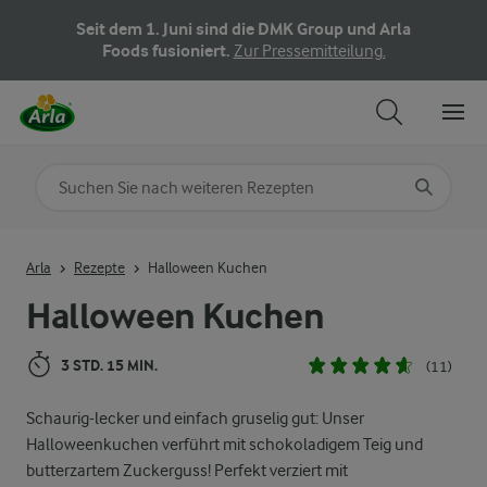
Seit dem 1. Juni sind die DMK Group und Arla
Foods fusioniert.
Zur Pressemitteilung.
Nach Kategorie suchen
Geben Sie Suchbegriffe ein
Arla
Rezepte
Halloween Kuchen
Halloween Kuchen
3 STD. 15 MIN.
(11)
Schaurig-lecker und einfach gruselig gut: Unser
Halloweenkuchen verführt mit schokoladigem Teig und
butterzartem Zuckerguss! Perfekt verziert mit