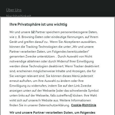
Über Uns
Nachhaltigkeit
Compliance
Ihre Privatsphäre ist uns wichtig
Milchpreis
Wir und unsere
12
Partner speichern personenbezogene Daten,
wie z. B. Browsing-Daten oder eindeutige Kennungen, auf Ihrem
Arla in anderen Ländern
Gerät und greifen darauf zu . Wenn Sie Akzeptieren auswählen,
können die Tracking-Technologien die unter „Wir und unsere
Partner verarbeiten Daten, um Folgendes bereitzustellen“
Weitere Arla Websites
genannten Zwecke unterstützen. . Durch Auswahl von Nicht
notwendige ablehnen oder durch Widerruf Ihrer Einwilligung
werden diese Technologien deaktiviert. Wenn Tracker deaktiviert
Castello
sind, erscheinen möglicherweise Inhalte und Anzeigen, die für
Sie weniger relevant sind. Sie können dieses Menü jederzeit
Lurpak
erneut aufrufen, um Ihre Auswahl zu ändern oder Ihre
Arla Pro
Einwilligung zu widerrufen, indem Sie auf den Link Zwecke
Für unsere Landwirt:innen
anzeigen unten auf der Webseite [oder das schwebende Symbol
unten links auf der Webseite, falls zutreffend] klicken. Ihre Wahl
wirkt sich auf unsere/n Website aus. Weitere Informationen
finden Sie in unserer Datenschutzerklärung.
Cookie-Richtlinie
Folge uns!
Wir und unsere Partner verarbeiten Daten, um Folgendes