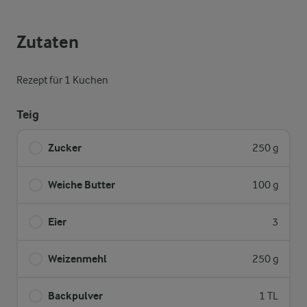
Zutaten
Rezept für 1 Kuchen
Teig
Zucker
250 g
Weiche Butter
100 g
Eier
3
Weizenmehl
250 g
Backpulver
1 TL