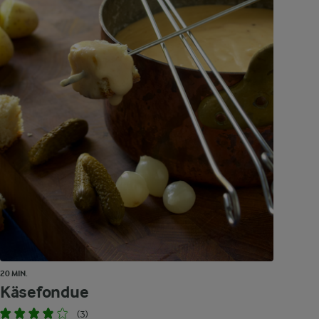
20 MIN.
Käsefondue
(3)