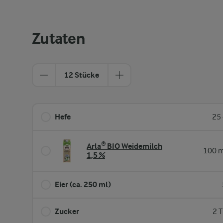
Zutaten
12 Stücke
Hefe
25 
Arla® BIO Weidemilch
100 m
1,5 %
Eier (ca. 250 ml)
Zucker
2 T