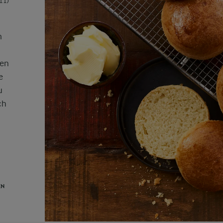
11)
m
hen
e
u
ch
EN