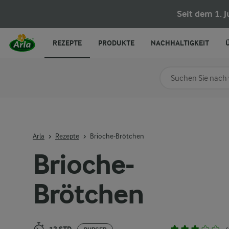
Brioche-Brötchen
Seit dem 1. 
REZEPTE
PRODUKTE
NACHHALTIGKEIT
Nach Kategorie su
Geben Sie Suchbegrif
Arla
Rezepte
Brioche-Brötchen
Brioche-
Brötchen