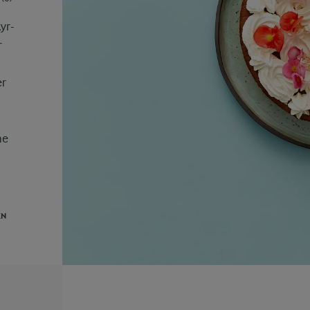
yr-
r
er
he
EN