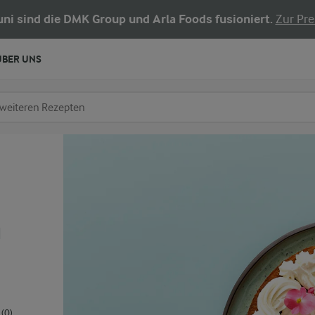
Juni sind die DMK Group und Arla Foods fusioniert.
Zur Pre
ÜBER UNS
chen
fe ein
n
(0)