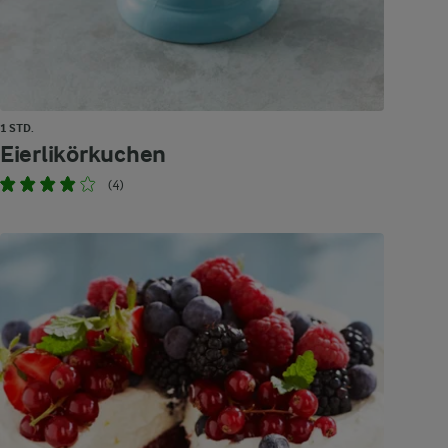
1 STD.
Eierlikörkuchen
(4)