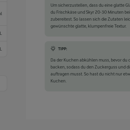
Um sicherzustellen, dass du eine glatte Gl
du Frischkäse und Skyr 20-30 Minuten bei
l
zubereitest. So lassen sich die Zutaten le
gewünschte glatte, klumpenfreie Textur.
L
L
TIPP:
Da der Kuchen abkühlen muss, bevor du d
backen, sodass du den Zuckerguss und die
auftragen musst. So hast du nicht nur et
Kuchen.