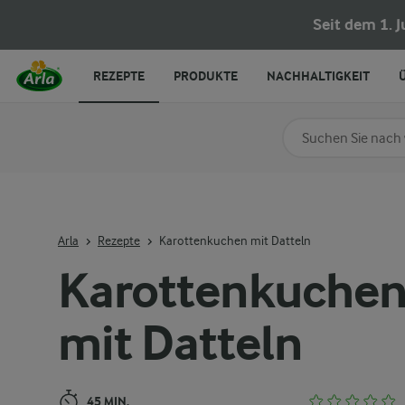
Karottenkuchen mit Datteln
Seit dem 1. 
REZEPTE
PRODUKTE
NACHHALTIGKEIT
Nach Kategorie su
Geben Sie Suchbegrif
Arla
Rezepte
Karottenkuchen mit Datteln
Karottenkuche
mit Datteln
45 MIN.