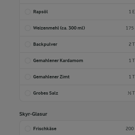
Rapsöl
1 E
Weizenmehl (ca. 300 ml)
175 
Backpulver
2 T
Gemahlener Kardamom
1 T
Gemahlener Zimt
1 T
Grobes Salz
½ T
Skyr-Glasur
Frischkäse
200 