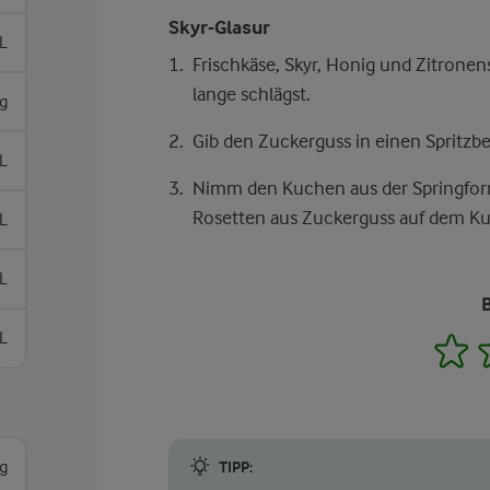
Skyr-Glasur
L
Frischkäse, Skyr, Honig und Zitronens
lange schlägst.
g
Gib den Zuckerguss in einen Spritzbeu
L
Nimm den Kuchen aus der Springform 
Rosetten aus Zuckerguss auf dem Kuc
L
L
L
1
g
TIPP: