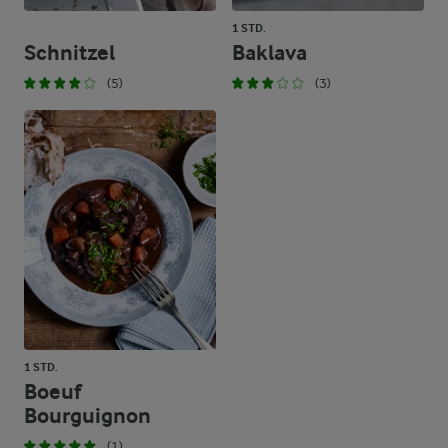
1 STD.
Schnitzel
Baklava
(5)
(3)
1 STD.
Boeuf
Bourguignon
(1)