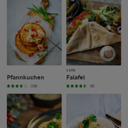
1 STD.
Pfannkuchen
Falafel
(38)
(8)