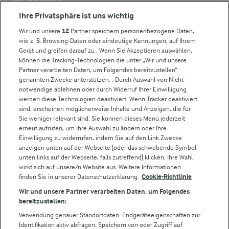
Compliance
Ihre Privatsphäre ist uns wichtig
Milchpreis
Wir und unsere
12
Partner speichern personenbezogene Daten,
wie z. B. Browsing-Daten oder eindeutige Kennungen, auf Ihrem
Arla in anderen Ländern
Gerät und greifen darauf zu . Wenn Sie Akzeptieren auswählen,
können die Tracking-Technologien die unter „Wir und unsere
Partner verarbeiten Daten, um Folgendes bereitzustellen“
Weitere Arla Websites
genannten Zwecke unterstützen. . Durch Auswahl von Nicht
notwendige ablehnen oder durch Widerruf Ihrer Einwilligung
werden diese Technologien deaktiviert. Wenn Tracker deaktiviert
Castello
sind, erscheinen möglicherweise Inhalte und Anzeigen, die für
Sie weniger relevant sind. Sie können dieses Menü jederzeit
Lurpak
erneut aufrufen, um Ihre Auswahl zu ändern oder Ihre
Arla Pro
Einwilligung zu widerrufen, indem Sie auf den Link Zwecke
Für unsere Landwirt:innen
anzeigen unten auf der Webseite [oder das schwebende Symbol
unten links auf der Webseite, falls zutreffend] klicken. Ihre Wahl
wirkt sich auf unsere/n Website aus. Weitere Informationen
finden Sie in unserer Datenschutzerklärung.
Cookie-Richtlinie
Folge uns!
Wir und unsere Partner verarbeiten Daten, um Folgendes
bereitzustellen:
Verwendung genauer Standortdaten. Endgeräteeigenschaften zur
Identifikation aktiv abfragen. Speichern von oder Zugriff auf