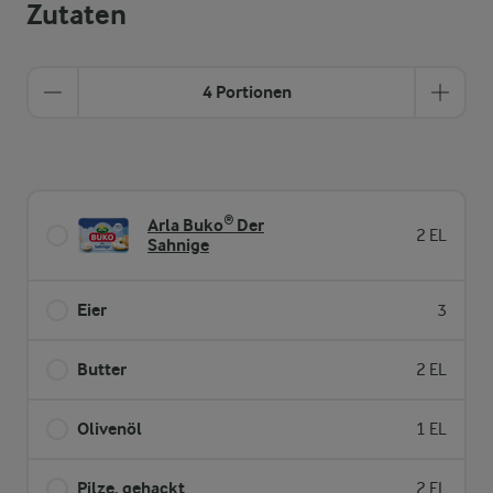
Zutaten
4 Portionen
Arla Buko® Der
2 EL
Sahnige
Eier
3
Butter
2 EL
Olivenöl
1 EL
Pilze, gehackt
2 EL