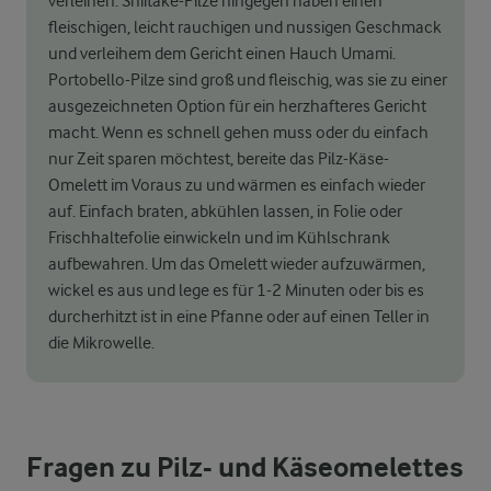
verleihen. Shiitake-Pilze hingegen haben einen
fleischigen, leicht rauchigen und nussigen Geschmack
und verleihem dem Gericht einen Hauch Umami.
Portobello-Pilze sind groß und fleischig, was sie zu einer
ausgezeichneten Option für ein herzhafteres Gericht
macht. Wenn es schnell gehen muss oder du einfach
nur Zeit sparen möchtest, bereite das Pilz-Käse-
Omelett im Voraus zu und wärmen es einfach wieder
auf. Einfach braten, abkühlen lassen, in Folie oder
Frischhaltefolie einwickeln und im Kühlschrank
aufbewahren. Um das Omelett wieder aufzuwärmen,
wickel es aus und lege es für 1-2 Minuten oder bis es
durcherhitzt ist in eine Pfanne oder auf einen Teller in
die Mikrowelle.
Fragen zu Pilz- und Käseomelettes