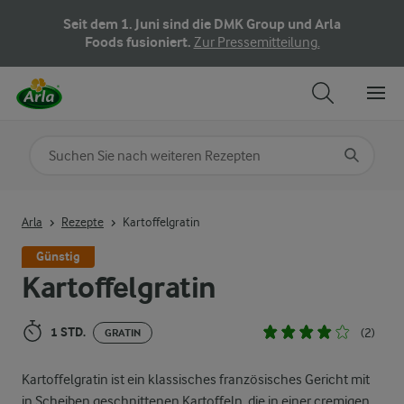
Seit dem 1. Juni sind die DMK Group und Arla
Foods fusioniert.
Zur Pressemitteilung.
Nach Kategorie suchen
Geben Sie Suchbegriffe ein
Arla
Rezepte
Kartoffelgratin
Günstig
Kartoffelgratin
1 STD.
(2)
GRATIN
Kartoffelgratin ist ein klassisches französisches Gericht mit
in Scheiben geschnittenen Kartoffeln, die in einer cremigen,