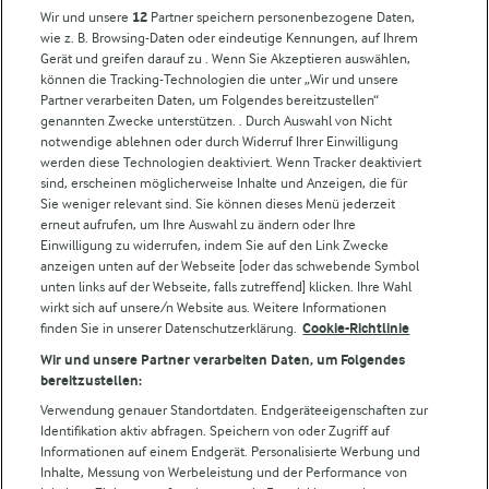
Milchpreis
Wir und unsere
12
Partner speichern personenbezogene Daten,
wie z. B. Browsing-Daten oder eindeutige Kennungen, auf Ihrem
Arla in anderen Ländern
Gerät und greifen darauf zu . Wenn Sie Akzeptieren auswählen,
können die Tracking-Technologien die unter „Wir und unsere
Partner verarbeiten Daten, um Folgendes bereitzustellen“
Weitere Arla Websites
genannten Zwecke unterstützen. . Durch Auswahl von Nicht
notwendige ablehnen oder durch Widerruf Ihrer Einwilligung
werden diese Technologien deaktiviert. Wenn Tracker deaktiviert
Castello
sind, erscheinen möglicherweise Inhalte und Anzeigen, die für
Sie weniger relevant sind. Sie können dieses Menü jederzeit
Lurpak
erneut aufrufen, um Ihre Auswahl zu ändern oder Ihre
Arla Pro
Einwilligung zu widerrufen, indem Sie auf den Link Zwecke
Für unsere Landwirt:innen
anzeigen unten auf der Webseite [oder das schwebende Symbol
unten links auf der Webseite, falls zutreffend] klicken. Ihre Wahl
wirkt sich auf unsere/n Website aus. Weitere Informationen
finden Sie in unserer Datenschutzerklärung.
Cookie-Richtlinie
Folge uns!
Wir und unsere Partner verarbeiten Daten, um Folgendes
bereitzustellen:
Verwendung genauer Standortdaten. Endgeräteeigenschaften zur
Identifikation aktiv abfragen. Speichern von oder Zugriff auf
Informationen auf einem Endgerät. Personalisierte Werbung und
Inhalte, Messung von Werbeleistung und der Performance von