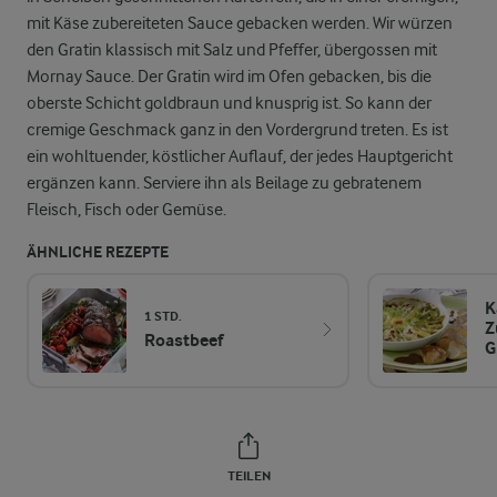
mit Käse zubereiteten Sauce gebacken werden. Wir würzen
den Gratin klassisch mit Salz und Pfeffer, übergossen mit
Mornay Sauce. Der Gratin wird im Ofen gebacken, bis die
oberste Schicht goldbraun und knusprig ist. So kann der
cremige Geschmack ganz in den Vordergrund treten. Es ist
ein wohltuender, köstlicher Auflauf, der jedes Hauptgericht
ergänzen kann. Serviere ihn als Beilage zu gebratenem
Fleisch, Fisch oder Gemüse.
ÄHNLICHE REZEPTE
K
1 STD.
Z
Roastbeef
G
TEILEN