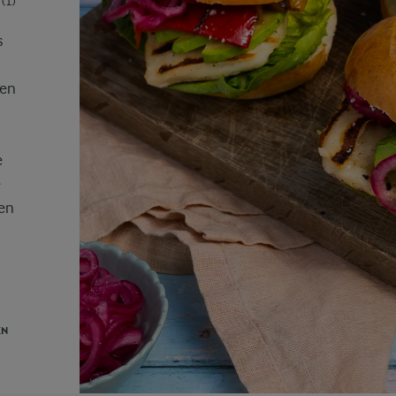
(1)
s
hen
e
e
ten
EN