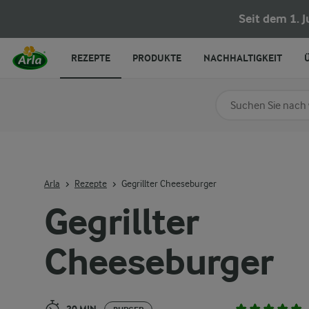
Gegrillter Cheeseburger
Seit dem 1. 
REZEPTE
PRODUKTE
NACHHALTIGKEIT
Nach Kategorie su
Geben Sie Suchbegrif
Arla
Rezepte
Gegrillter Cheeseburger
Gegrillter
Cheeseburger