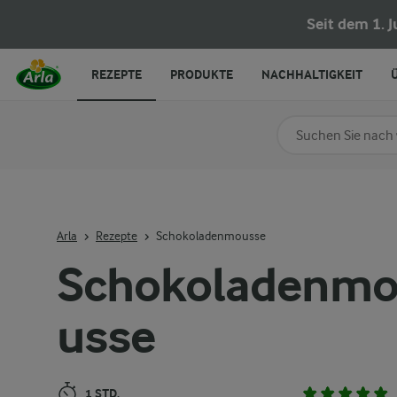
Schokoladenmousse
Seit dem 1. 
REZEPTE
PRODUKTE
NACHHALTIGKEIT
Nach Kategorie su
Geben Sie Suchbegrif
Arla
Rezepte
Schokoladenmousse
Schokoladenm
usse
1 STD.