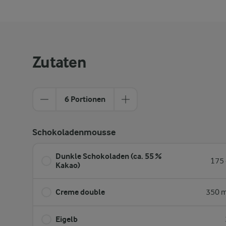
Zutaten
6 Portionen
Schokoladenmousse
Dunkle Schokoladen (ca. 55 %
175 
Kakao)
Creme double
350 m
Eigelb