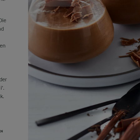
Die
nd
hen
der
‘.
k.
EN