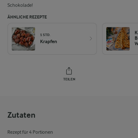
Schokolade!
ÄHNLICHE REZEPTE
K
1 STD.
B
Krapfen
W
TEILEN
Zutaten
Rezept für 4 Portionen