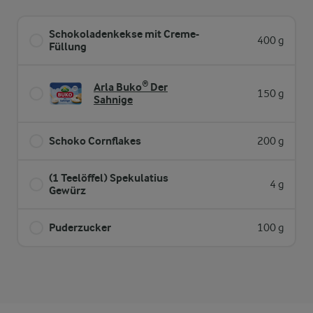
Schokoladenkekse mit Creme-
400 g
Füllung
Arla Buko® Der
150 g
Sahnige
Schoko Cornflakes
200 g
(1 Teelöffel) Spekulatius
4 g
Gewürz
Puderzucker
100 g