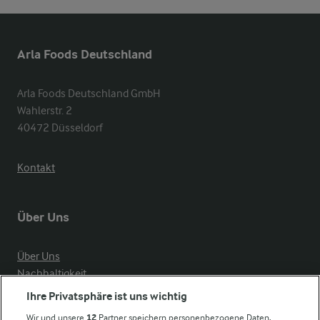
Arla Foods Deutschland
Arla Foods Deutschland GmbH

Wahlerstr. 2

40472 Düsseldorf
Kontakt
Über Uns
Über Uns
Nachhaltigkeit
Compliance
Ihre Privatsphäre ist uns wichtig
Milchpreis
Wir und unsere
12
Partner speichern personenbezogene Daten,