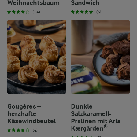
Weihnachtsbaum
Sandwich
(14)
(3)
Gougères –
Dunkle
herzhafte
Salzkaramell-
Käsewindbeutel
Pralinen mit Arla
Kærgården®
(4)