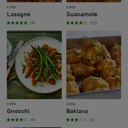
1 STD.
1 STD.
Lasagne
Guacamole
(9)
(12)
1 STD.
1 STD.
Gnocchi
Baklava
(4)
(3)