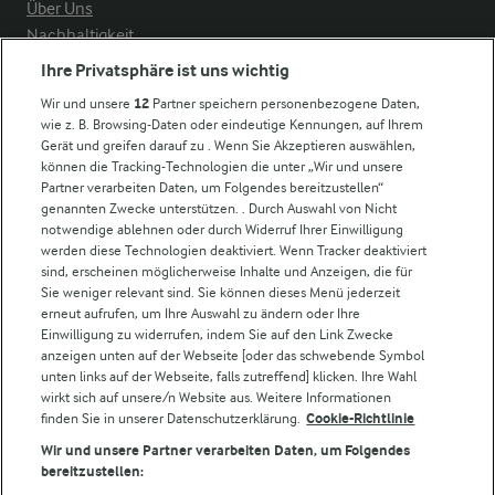
Über Uns
Nachhaltigkeit
Compliance
Ihre Privatsphäre ist uns wichtig
Milchpreis
Wir und unsere
12
Partner speichern personenbezogene Daten,
wie z. B. Browsing-Daten oder eindeutige Kennungen, auf Ihrem
Arla in anderen Ländern
Gerät und greifen darauf zu . Wenn Sie Akzeptieren auswählen,
können die Tracking-Technologien die unter „Wir und unsere
Partner verarbeiten Daten, um Folgendes bereitzustellen“
Weitere Arla Websites
genannten Zwecke unterstützen. . Durch Auswahl von Nicht
notwendige ablehnen oder durch Widerruf Ihrer Einwilligung
werden diese Technologien deaktiviert. Wenn Tracker deaktiviert
Castello
sind, erscheinen möglicherweise Inhalte und Anzeigen, die für
Sie weniger relevant sind. Sie können dieses Menü jederzeit
Lurpak
erneut aufrufen, um Ihre Auswahl zu ändern oder Ihre
Arla Pro
Einwilligung zu widerrufen, indem Sie auf den Link Zwecke
Für unsere Landwirt:innen
anzeigen unten auf der Webseite [oder das schwebende Symbol
unten links auf der Webseite, falls zutreffend] klicken. Ihre Wahl
wirkt sich auf unsere/n Website aus. Weitere Informationen
finden Sie in unserer Datenschutzerklärung.
Cookie-Richtlinie
Folge uns!
Wir und unsere Partner verarbeiten Daten, um Folgendes
bereitzustellen: