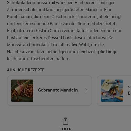
Schokoladenmousse mit würzigen Himbeeren, spritziger
Zitronenschale und knusprig gerösteten Mandeln. Eine
Kombination, die deine Geschmackssinne zum Jubeln bringt
und eine erfrischende Pause von der Sommerhitze bietet.
Egal, ob du ein Fest im Garten veranstaltest oder einfach nur
Lust auf ein leckeres Dessert hast, diese einfache weiße
Mousse au Chocolat ist die ultimative Wahl, um die
Naschkatze in dir zu befriedigen und gleichzeitig die Dinge
leicht und erfrischend zu halten.
ÄHNLICHE REZEPTE
4 
Gebrannte Mandeln
E
TEILEN