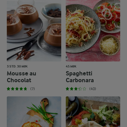
3 STD. 30 MIN.
45 MIN.
Mousse au
Spaghetti
Chocolat
Carbonara
(7)
(40)