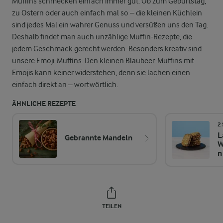
Muffins schmecken einfach immer gut. Ob zum Geburtstag,
zu Ostern oder auch einfach mal so – die kleinen Küchlein
sind jedes Mal ein wahrer Genuss und versüßen uns den Tag.
Deshalb findet man auch unzählige Muffin-Rezepte, die
jedem Geschmack gerecht werden. Besonders kreativ sind
unsere Emoji-Muffins. Den kleinen Blaubeer-Muffins mit
Emojis kann keiner widerstehen, denn sie lachen einen
einfach direkt an – wortwörtlich.
ÄHNLICHE REZEPTE
2
L
Gebrannte Mandeln
W
n
TEILEN