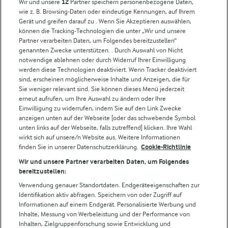
Wir und unsere
12
Partner speichern personenbezogene Daten,
wie z. B. Browsing-Daten oder eindeutige Kennungen, auf Ihrem
Arla in anderen Ländern
Gerät und greifen darauf zu . Wenn Sie Akzeptieren auswählen,
können die Tracking-Technologien die unter „Wir und unsere
Partner verarbeiten Daten, um Folgendes bereitzustellen“
Weitere Arla Websites
genannten Zwecke unterstützen. . Durch Auswahl von Nicht
notwendige ablehnen oder durch Widerruf Ihrer Einwilligung
werden diese Technologien deaktiviert. Wenn Tracker deaktiviert
Castello
sind, erscheinen möglicherweise Inhalte und Anzeigen, die für
Sie weniger relevant sind. Sie können dieses Menü jederzeit
Lurpak
erneut aufrufen, um Ihre Auswahl zu ändern oder Ihre
Arla Pro
Einwilligung zu widerrufen, indem Sie auf den Link Zwecke
Für unsere Landwirt:innen
anzeigen unten auf der Webseite [oder das schwebende Symbol
unten links auf der Webseite, falls zutreffend] klicken. Ihre Wahl
wirkt sich auf unsere/n Website aus. Weitere Informationen
finden Sie in unserer Datenschutzerklärung.
Cookie-Richtlinie
Folge uns!
Wir und unsere Partner verarbeiten Daten, um Folgendes
bereitzustellen:
Verwendung genauer Standortdaten. Endgeräteeigenschaften zur
Identifikation aktiv abfragen. Speichern von oder Zugriff auf
Informationen auf einem Endgerät. Personalisierte Werbung und
Inhalte, Messung von Werbeleistung und der Performance von
Inhalten, Zielgruppenforschung sowie Entwicklung und