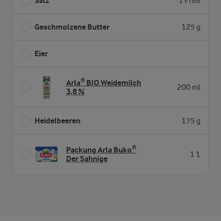
Salz
1 Prise
Geschmolzene Butter
125 g
Eier
Arla® BIO Weidemilch
200 ml
3,8 %
Heidelbeeren
175 g
Packung Arla Buko®
1 1
Der Sahnige