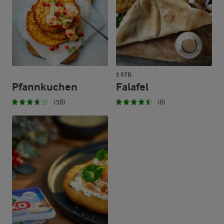
1 STD.
Pfannkuchen
Falafel
(38)
(8)