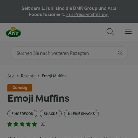
Seit dem 1. Juni sind die DMK Group und Arla
Foods fusioniert.
Zur Pressemitteilung.
Nach Kategorie suchen
Geben Sie Suchbegriffe ein
Arla
Rezepte
Emoji Muffins
Günstig
Emoji Muffins
FINGERFOOD
SNACKS
KLEINE SNACKS
(6)