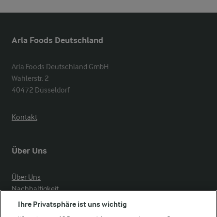
Arla Foods Deutschland
Arla Foods Deutschland GmbH

Wahlerstr. 2

40472 Düsseldorf
Kontakt
Über Uns
Über Uns
Nachhaltigkeit
Compliance
Ihre Privatsphäre ist uns wichtig
Milchpreis