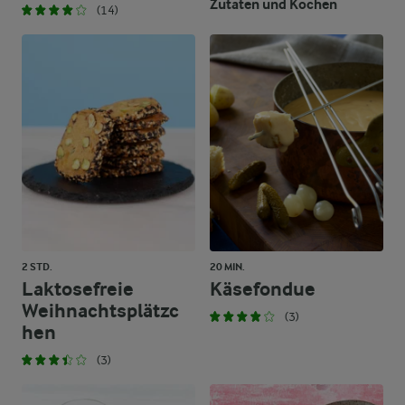
Zutaten und Kochen
(14)
2 STD.
20 MIN.
Laktosefreie
Käsefondue
Weihnachtsplätzc
(3)
hen
(3)