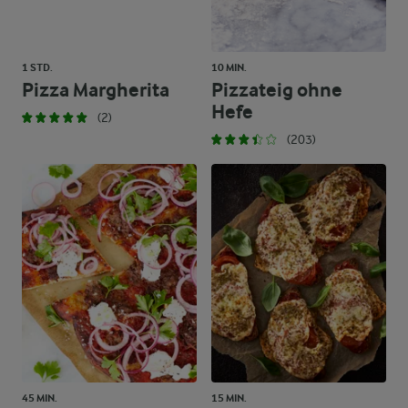
1 STD.
10 MIN.
Pizza Margherita
Pizzateig ohne
Hefe
(2)
(203)
45 MIN.
15 MIN.