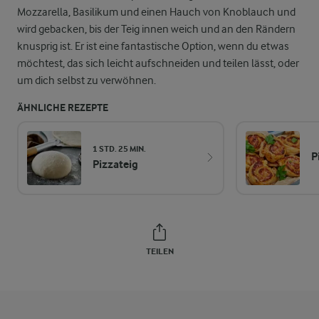
Mozzarella, Basilikum und einen Hauch von Knoblauch und
wird gebacken, bis der Teig innen weich und an den Rändern
knusprig ist. Er ist eine fantastische Option, wenn du etwas
möchtest, das sich leicht aufschneiden und teilen lässt, oder
um dich selbst zu verwöhnen.
ÄHNLICHE REZEPTE
1 STD. 25 MIN.
P
Pizzateig
TEILEN