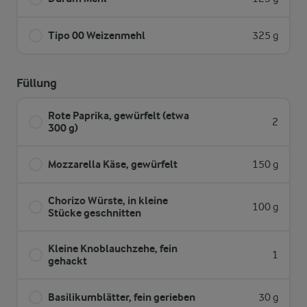
Tipo 00 Weizenmehl
325 g
Füllung
Rote Paprika, gewürfelt (etwa
2
300 g)
Mozzarella Käse, gewürfelt
150 g
Chorizo Würste, in kleine
100 g
Stücke geschnitten
Kleine Knoblauchzehe, fein
1
gehackt
Basilikumblätter, fein gerieben
30 g