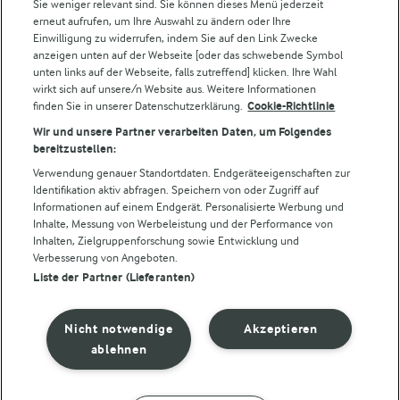
Sie weniger relevant sind. Sie können dieses Menü jederzeit
Lurpak
erneut aufrufen, um Ihre Auswahl zu ändern oder Ihre
Arla Pro
Einwilligung zu widerrufen, indem Sie auf den Link Zwecke
Für unsere Landwirt:innen
anzeigen unten auf der Webseite [oder das schwebende Symbol
unten links auf der Webseite, falls zutreffend] klicken. Ihre Wahl
wirkt sich auf unsere/n Website aus. Weitere Informationen
finden Sie in unserer Datenschutzerklärung.
Cookie-Richtlinie
Folge uns!
Wir und unsere Partner verarbeiten Daten, um Folgendes
bereitzustellen:
Verwendung genauer Standortdaten. Endgeräteeigenschaften zur
Identifikation aktiv abfragen. Speichern von oder Zugriff auf
Informationen auf einem Endgerät. Personalisierte Werbung und
Inhalte, Messung von Werbeleistung und der Performance von
Inhalten, Zielgruppenforschung sowie Entwicklung und
Verbesserung von Angeboten.
Liste der Partner (Lieferanten)
© Arla Foods amba 2026
Cookie Wahl wieder öffnen
Nicht notwendige
Akzeptieren
Datenschutzbestimmungen
ablehnen
Nutzerbedingungen