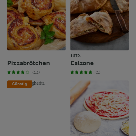
1 STD.
Pizzabrötchen
Calzone
(13)
(1)
Günstig