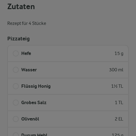
Zutaten
Rezept für 4 Stücke
Pizzateig
Hefe
15 g
Wasser
300 ml
Flüssig Honig
1½ TL
Grobes Salz
1 TL
Olivenöl
2 EL
Durum Mehl
125 g