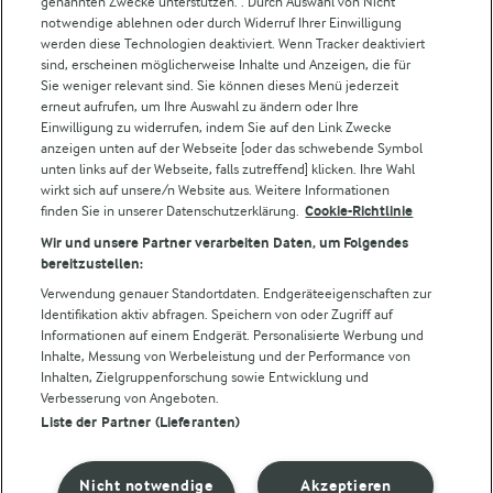
Weitere Arla Websites
genannten Zwecke unterstützen. . Durch Auswahl von Nicht
notwendige ablehnen oder durch Widerruf Ihrer Einwilligung
werden diese Technologien deaktiviert. Wenn Tracker deaktiviert
Castello
sind, erscheinen möglicherweise Inhalte und Anzeigen, die für
Sie weniger relevant sind. Sie können dieses Menü jederzeit
Lurpak
erneut aufrufen, um Ihre Auswahl zu ändern oder Ihre
Arla Pro
Einwilligung zu widerrufen, indem Sie auf den Link Zwecke
Für unsere Landwirt:innen
anzeigen unten auf der Webseite [oder das schwebende Symbol
unten links auf der Webseite, falls zutreffend] klicken. Ihre Wahl
wirkt sich auf unsere/n Website aus. Weitere Informationen
finden Sie in unserer Datenschutzerklärung.
Cookie-Richtlinie
Folge uns!
Wir und unsere Partner verarbeiten Daten, um Folgendes
bereitzustellen:
Verwendung genauer Standortdaten. Endgeräteeigenschaften zur
Identifikation aktiv abfragen. Speichern von oder Zugriff auf
Informationen auf einem Endgerät. Personalisierte Werbung und
Inhalte, Messung von Werbeleistung und der Performance von
Inhalten, Zielgruppenforschung sowie Entwicklung und
Verbesserung von Angeboten.
Liste der Partner (Lieferanten)
© Arla Foods amba 2026
Cookie Wahl wieder öffnen
Nicht notwendige
Akzeptieren