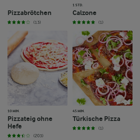
1 STD.
Pizzabrötchen
Calzone
(13)
(1)
10 MIN.
45 MIN.
Pizzateig ohne
Türkische Pizza
Hefe
(1)
(203)