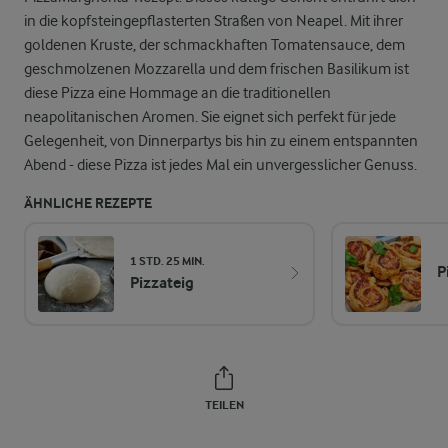
in die kopfsteingepflasterten Straßen von Neapel. Mit ihrer
goldenen Kruste, der schmackhaften Tomatensauce, dem
geschmolzenen Mozzarella und dem frischen Basilikum ist
diese Pizza eine Hommage an die traditionellen
neapolitanischen Aromen. Sie eignet sich perfekt für jede
Gelegenheit, von Dinnerpartys bis hin zu einem entspannten
Abend - diese Pizza ist jedes Mal ein unvergesslicher Genuss.
ÄHNLICHE REZEPTE
1 STD. 25 MIN.
P
Pizzateig
TEILEN