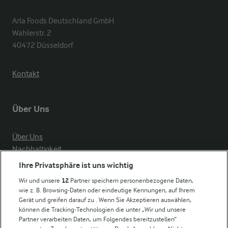
Arla Foods Deutschland GmbH

Wahlerstr. 2

40472 Düsseldorf
Kontakt
Über Uns
Über Uns
Nachhaltigkeit
Compliance
Ihre Privatsphäre ist uns wichtig
Milchpreis
Wir und unsere
12
Partner speichern personenbezogene Daten,
wie z. B. Browsing-Daten oder eindeutige Kennungen, auf Ihrem
Arla in anderen Ländern
Gerät und greifen darauf zu . Wenn Sie Akzeptieren auswählen,
können die Tracking-Technologien die unter „Wir und unsere
Partner verarbeiten Daten, um Folgendes bereitzustellen“