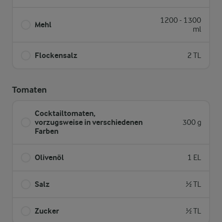
1200 - 1300
Mehl
ml
Flockensalz
2 TL
Tomaten
Cocktailtomaten,
vorzugsweise in verschiedenen
300 g
Farben
Olivenöl
1 EL
Salz
½ TL
Zucker
½ TL