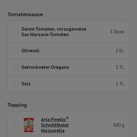
Tomatensauce
Ganze Tomaten, vorzugsweise
1 Dose
San Marzano-Tomaten
Olivenöl
2 EL
Getrockneter Oregano
1 TL
Salz
1 TL
Topping
Arla Finello®
Schnittfester
300 g
Mozzarella