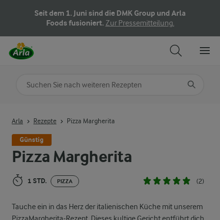
Seit dem 1. Juni sind die DMK Group und Arla
Foods fusioniert.
Zur Pressemitteilung.
Nach Kategorie suchen
Geben Sie Suchbegriffe ein
Arla
Rezepte
Pizza Margherita
Günstig
Pizza Margherita
1 STD.
(2)
PIZZA
Tauche ein in das Herz der italienischen Küche mit unserem
PizzaMargherita-Rezept. Dieses kultige Gericht entführt dich