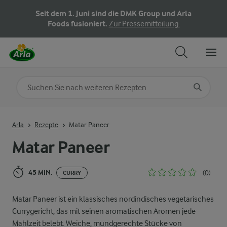
Seit dem 1. Juni sind die DMK Group und Arla
Foods fusioniert.
Zur Pressemitteilung.
Nach Kategorie suchen
Geben Sie Suchbegriffe ein
Arla
Rezepte
Matar Paneer
Matar Paneer
45 MIN.
(0)
CURRY
Matar Paneer ist ein klassisches nordindisches vegetarisches
Currygericht, das mit seinen aromatischen Aromen jede
Mahlzeit belebt. Weiche, mundgerechte Stücke von