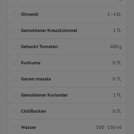
Olivenöl
3 - 4 EL
Gemahlener Kreuzkümmel
1 TL
Gehackt Tomaten
400 g
Kurkuma
½ TL
Garam masala
½ TL
Gemahlener Koriander
1 TL
Chiliflocken
½ TL
Wasser
100 - 150 ml