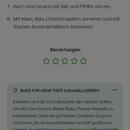
Nach Geschmack mit Salz und Pfeffer würzen.
Mit Naan, Reis, Limettenspalten servieren und mit
frischen Korianderblättern bestreuen.
Bewertungen
1
2
3
4
5
BASIS FÜR MEHR TIEFE KARAMELLISIEREN
Zwiebeln sind der Grundbaustein der meisten Soßen.
Um den Geschmack dieses Matar-Paneer-Rezepts zu
intensivieren, lasse die gehackten Zwiebeln langsam
schmoren, bis sie karamellisieren und tief goldbraun
werden. So entsteht eine von Natur aus süße, herzhafte