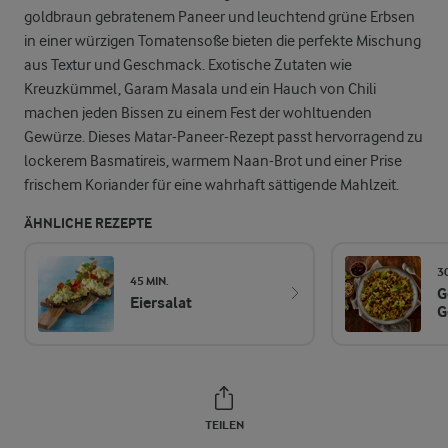
goldbraun gebratenem Paneer und leuchtend grüne Erbsen
in einer würzigen Tomatensoße bieten die perfekte Mischung
aus Textur und Geschmack. Exotische Zutaten wie
Kreuzkümmel, Garam Masala und ein Hauch von Chili
machen jeden Bissen zu einem Fest der wohltuenden
Gewürze. Dieses Matar-Paneer-Rezept passt hervorragend zu
lockerem Basmatireis, warmem Naan-Brot und einer Prise
frischem Koriander für eine wahrhaft sättigende Mahlzeit.
ÄHNLICHE REZEPTE
3
45 MIN.
G
Eiersalat
G
TEILEN