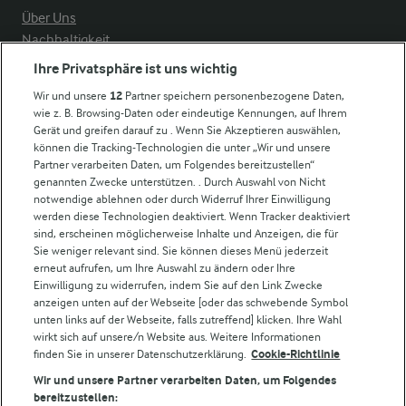
Über Uns
Nachhaltigkeit
Compliance
Ihre Privatsphäre ist uns wichtig
Milchpreis
Wir und unsere
12
Partner speichern personenbezogene Daten,
wie z. B. Browsing-Daten oder eindeutige Kennungen, auf Ihrem
Arla in anderen Ländern
Gerät und greifen darauf zu . Wenn Sie Akzeptieren auswählen,
können die Tracking-Technologien die unter „Wir und unsere
Partner verarbeiten Daten, um Folgendes bereitzustellen“
Weitere Arla Websites
genannten Zwecke unterstützen. . Durch Auswahl von Nicht
notwendige ablehnen oder durch Widerruf Ihrer Einwilligung
werden diese Technologien deaktiviert. Wenn Tracker deaktiviert
Castello
sind, erscheinen möglicherweise Inhalte und Anzeigen, die für
Sie weniger relevant sind. Sie können dieses Menü jederzeit
Lurpak
erneut aufrufen, um Ihre Auswahl zu ändern oder Ihre
Arla Pro
Einwilligung zu widerrufen, indem Sie auf den Link Zwecke
Für unsere Landwirt:innen
anzeigen unten auf der Webseite [oder das schwebende Symbol
unten links auf der Webseite, falls zutreffend] klicken. Ihre Wahl
wirkt sich auf unsere/n Website aus. Weitere Informationen
finden Sie in unserer Datenschutzerklärung.
Cookie-Richtlinie
Folge uns!
Wir und unsere Partner verarbeiten Daten, um Folgendes
bereitzustellen: