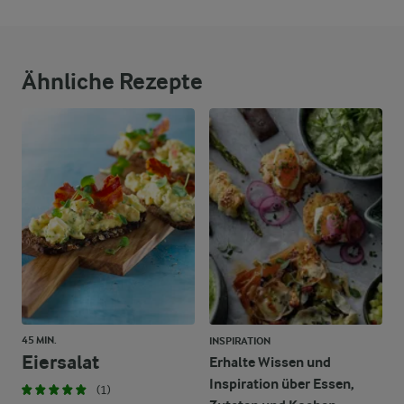
865 kcal
9,4 g
Ballaststoffe
Ähnliche Rezepte
33,5 g
Eiweiß
27,5 g
Fett
119,6 g
Kohlenhydrate
45 MIN.
INSPIRATION
Eiersalat
Erhalte Wissen und
Inspiration über Essen,
(1)