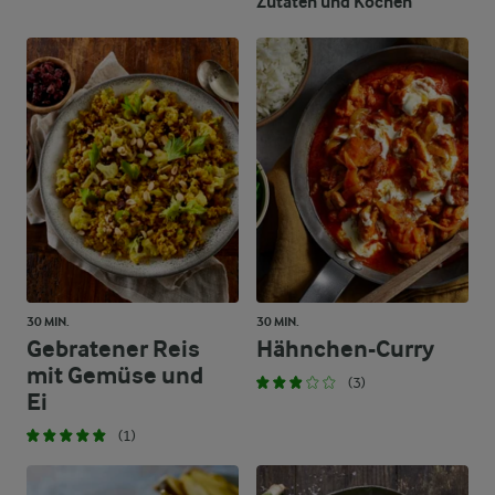
Zutaten und Kochen
30 MIN.
30 MIN.
Gebratener Reis
Hähnchen-Curry
mit Gemüse und
(3)
Ei
(1)