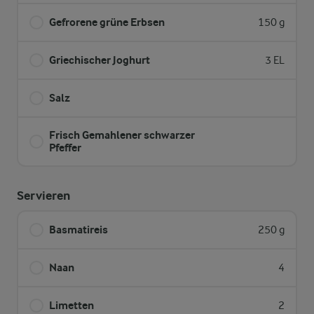
Gefrorene grüne Erbsen
150 g
Griechischer Joghurt
3 EL
Salz
Frisch Gemahlener schwarzer
Pfeffer
Servieren
Basmatireis
250 g
Naan
4
Limetten
2