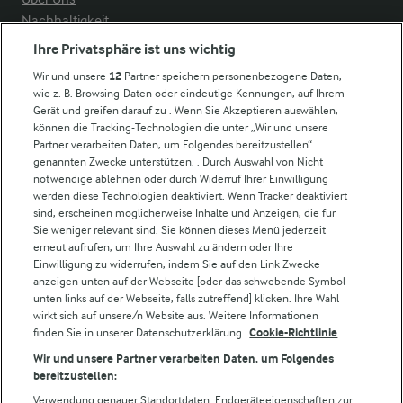
Nachhaltigkeit
Compliance
Ihre Privatsphäre ist uns wichtig
Milchpreis
Wir und unsere
12
Partner speichern personenbezogene Daten,
wie z. B. Browsing-Daten oder eindeutige Kennungen, auf Ihrem
Arla in anderen Ländern
Gerät und greifen darauf zu . Wenn Sie Akzeptieren auswählen,
können die Tracking-Technologien die unter „Wir und unsere
Partner verarbeiten Daten, um Folgendes bereitzustellen“
Weitere Arla Websites
genannten Zwecke unterstützen. . Durch Auswahl von Nicht
notwendige ablehnen oder durch Widerruf Ihrer Einwilligung
werden diese Technologien deaktiviert. Wenn Tracker deaktiviert
Castello
sind, erscheinen möglicherweise Inhalte und Anzeigen, die für
Sie weniger relevant sind. Sie können dieses Menü jederzeit
Lurpak
erneut aufrufen, um Ihre Auswahl zu ändern oder Ihre
Arla Pro
Einwilligung zu widerrufen, indem Sie auf den Link Zwecke
Für unsere Landwirt:innen
anzeigen unten auf der Webseite [oder das schwebende Symbol
unten links auf der Webseite, falls zutreffend] klicken. Ihre Wahl
wirkt sich auf unsere/n Website aus. Weitere Informationen
finden Sie in unserer Datenschutzerklärung.
Cookie-Richtlinie
Folge uns!
Wir und unsere Partner verarbeiten Daten, um Folgendes
bereitzustellen:
Verwendung genauer Standortdaten. Endgeräteeigenschaften zur