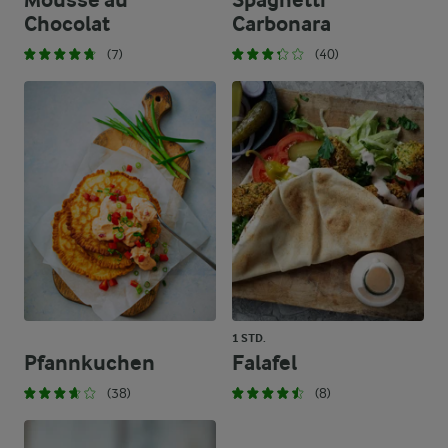
Mousse au
Spaghetti
Chocolat
Carbonara
(7)
(40)
1 STD.
Pfannkuchen
Falafel
(38)
(8)