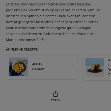
Zutaten. Aber hast du schonmal eine grüne Lasagne
probiert? Das Gericht ist vollgepackt mit leckerem Gemüse
und ist auch optisch ein echter Hingucker. Mit unserem
Rezept gelingt das köstliche Gericht ganz einfach und du
kannst schon bald stolz deine eigene grüne Lasagne
servieren, bei deren Anblick einem direkt das Wasser im
Munde zusammenfließt.
ÄHNLICHE REZEPTE
2
25 MIN.
L
Ramen
W
n
TEILEN