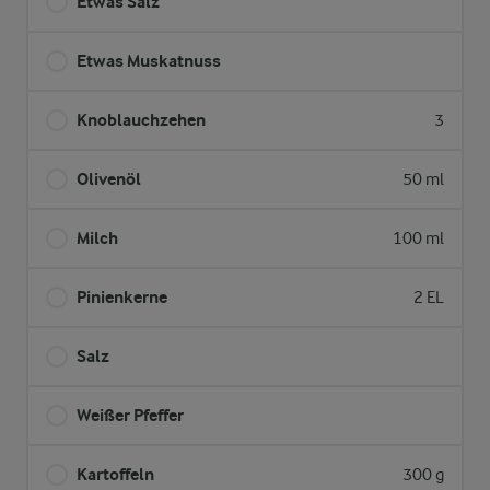
Etwas Salz
Etwas Muskatnuss
Knoblauchzehen
3
Olivenöl
50 ml
Milch
100 ml
Pinienkerne
2 EL
Salz
Weißer Pfeffer
Kartoffeln
300 g