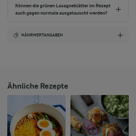
Können die grünen Lasagneblätter im Rezept
auch gegen normale ausgetauscht werden?
NÄHRWERTANGABEN
Brennwert
33 g
Eiweiß
53 g
Fett
Ähnliche Rezepte
50 g
Kohlenhydrate