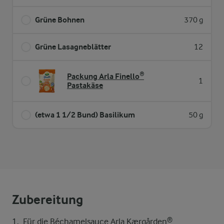
Grüne Bohnen
370 g
Grüne Lasagneblätter
12
Packung Arla Finello®
1
Pastakäse
(etwa 1 1/2 Bund) Basilikum
50 g
Zubereitung
Für die Béchamelsauce Arla Kærgården®