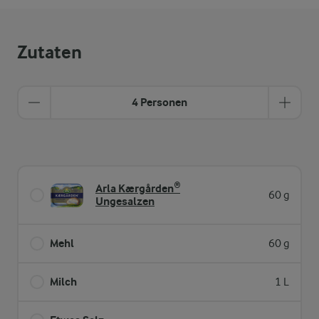
Zutaten
4 Personen
Arla Kærgården®
60 g
Ungesalzen
Mehl
60 g
Milch
1 L