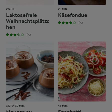
2 STD.
20 MIN.
Laktosefreie
Käsefondue
Weihnachtsplätzc
(3)
hen
(3)
3 STD. 30 MIN.
45 MIN.