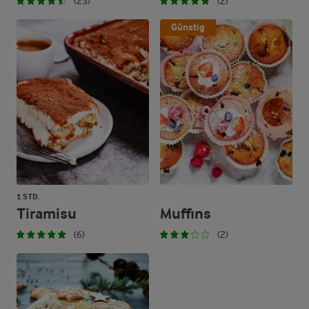
(23)
(2)
Günstig
1 STD.
Tiramisu
Muffins
(6)
(2)