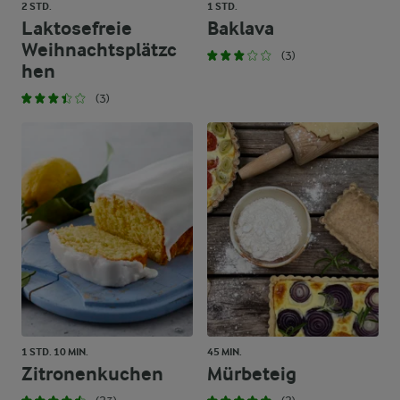
2 STD.
1 STD.
Laktosefreie
Baklava
Weihnachtsplätzc
(3)
hen
(3)
1 STD. 10 MIN.
45 MIN.
Zitronenkuchen
Mürbeteig