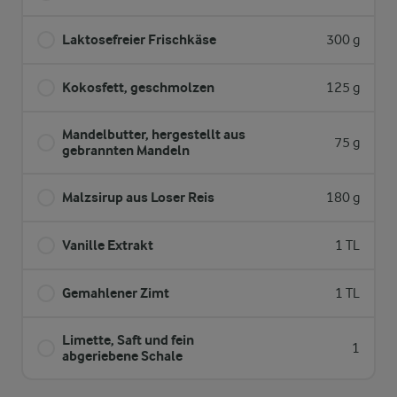
Laktosefreier Frischkäse
300 g
Kokosfett, geschmolzen
125 g
Mandelbutter, hergestellt aus
75 g
gebrannten Mandeln
Malzsirup aus Loser Reis
180 g
Vanille Extrakt
1 TL
Gemahlener Zimt
1 TL
Limette, Saft und fein
1
abgeriebene Schale