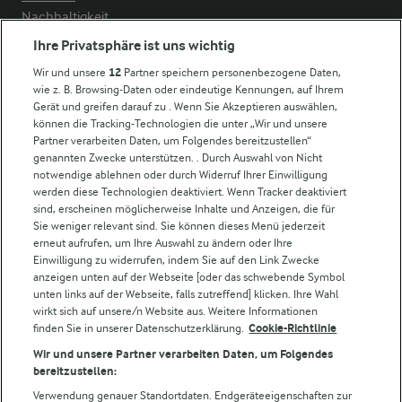
Nachhaltigkeit
Compliance
Ihre Privatsphäre ist uns wichtig
Milchpreis
Wir und unsere
12
Partner speichern personenbezogene Daten,
wie z. B. Browsing-Daten oder eindeutige Kennungen, auf Ihrem
Arla in anderen Ländern
Gerät und greifen darauf zu . Wenn Sie Akzeptieren auswählen,
können die Tracking-Technologien die unter „Wir und unsere
Partner verarbeiten Daten, um Folgendes bereitzustellen“
Weitere Arla Websites
genannten Zwecke unterstützen. . Durch Auswahl von Nicht
notwendige ablehnen oder durch Widerruf Ihrer Einwilligung
werden diese Technologien deaktiviert. Wenn Tracker deaktiviert
Castello
sind, erscheinen möglicherweise Inhalte und Anzeigen, die für
Sie weniger relevant sind. Sie können dieses Menü jederzeit
Lurpak
erneut aufrufen, um Ihre Auswahl zu ändern oder Ihre
Arla Pro
Einwilligung zu widerrufen, indem Sie auf den Link Zwecke
Für unsere Landwirt:innen
anzeigen unten auf der Webseite [oder das schwebende Symbol
unten links auf der Webseite, falls zutreffend] klicken. Ihre Wahl
wirkt sich auf unsere/n Website aus. Weitere Informationen
finden Sie in unserer Datenschutzerklärung.
Cookie-Richtlinie
Folge uns!
Wir und unsere Partner verarbeiten Daten, um Folgendes
bereitzustellen:
Verwendung genauer Standortdaten. Endgeräteeigenschaften zur