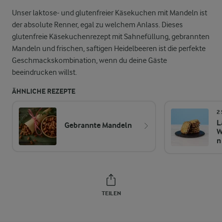
Unser laktose- und glutenfreier Käsekuchen mit Mandeln ist
der absolute Renner, egal zu welchem Anlass. Dieses
glutenfreie Käsekuchenrezept mit Sahnefüllung, gebrannten
Mandeln und frischen, saftigen Heidelbeeren ist die perfekte
Geschmackskombination, wenn du deine Gäste
beeindrucken willst.
ÄHNLICHE REZEPTE
2
L
Gebrannte Mandeln
W
n
TEILEN