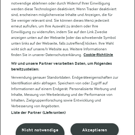
notwendige ablehnen oder durch Widerruf Ihrer Einwilligung
werden diese Technologien deaktiviert. Wenn Tracker deaktiviert
Castello
sind, erscheinen möglicherweise Inhalte und Anzeigen, die für
Sie weniger relevant sind. Sie können dieses Menü jederzeit
Lurpak
erneut aufrufen, um Ihre Auswahl zu ändern oder Ihre
Arla Pro
Einwilligung zu widerrufen, indem Sie auf den Link Zwecke
Für unsere Landwirt:innen
anzeigen unten auf der Webseite [oder das schwebende Symbol
unten links auf der Webseite, falls zutreffend] klicken. Ihre Wahl
wirkt sich auf unsere/n Website aus. Weitere Informationen
finden Sie in unserer Datenschutzerklärung.
Cookie-Richtlinie
Folge uns!
Wir und unsere Partner verarbeiten Daten, um Folgendes
bereitzustellen:
Verwendung genauer Standortdaten. Endgeräteeigenschaften zur
Identifikation aktiv abfragen. Speichern von oder Zugriff auf
Informationen auf einem Endgerät. Personalisierte Werbung und
Inhalte, Messung von Werbeleistung und der Performance von
Inhalten, Zielgruppenforschung sowie Entwicklung und
Verbesserung von Angeboten.
Liste der Partner (Lieferanten)
© Arla Foods amba 2026
Cookie Wahl wieder öffnen
Nicht notwendige
Akzeptieren