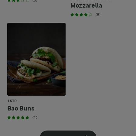
(3)
Mozzarella
(8)
1 STD.
Bao Buns
(1)