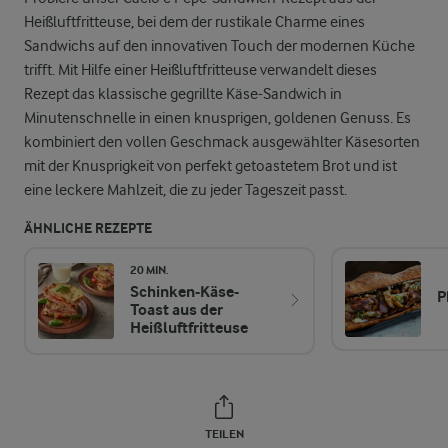
Heißluftfritteuse, bei dem der rustikale Charme eines
Sandwichs auf den innovativen Touch der modernen Küche
trifft. Mit Hilfe einer Heißluftfritteuse verwandelt dieses
Rezept das klassische gegrillte Käse-Sandwich in
Minutenschnelle in einen knusprigen, goldenen Genuss. Es
kombiniert den vollen Geschmack ausgewählter Käsesorten
mit der Knusprigkeit von perfekt getoastetem Brot und ist
eine leckere Mahlzeit, die zu jeder Tageszeit passt.
ÄHNLICHE REZEPTE
20 MIN.
Schinken-Käse-
P
Toast aus der
Heißluftfritteuse
TEILEN