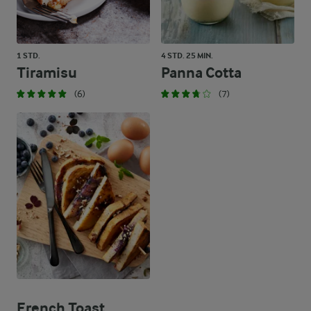
1 STD.
4 STD. 25 MIN.
Tiramisu
Panna Cotta
(6)
(7)
French Toast