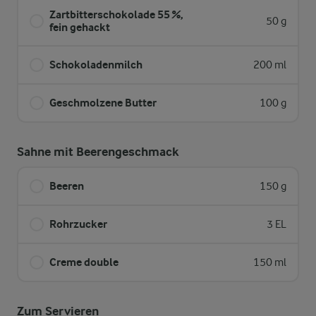
Zartbitterschokolade 55 %,
50 g
fein gehackt
Schokoladenmilch
200 ml
Geschmolzene Butter
100 g
Sahne mit Beerengeschmack
Beeren
150 g
Rohrzucker
3 EL
Creme double
150 ml
Zum Servieren