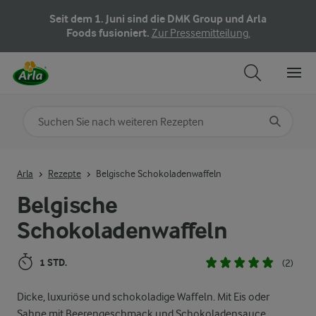
Seit dem 1. Juni sind die DMK Group und Arla
Foods fusioniert.
Zur Pressemitteilung.
Nach Kategorie suchen
Geben Sie Suchbegriffe ein
Arla
Rezepte
Belgische Schokoladenwaffeln
Belgische
Schokoladenwaffeln
1 STD.
(2)
Dicke, luxuriöse und schokoladige Waffeln. Mit Eis oder
Sahne mit Beerengeschmack und Schokoladensauce