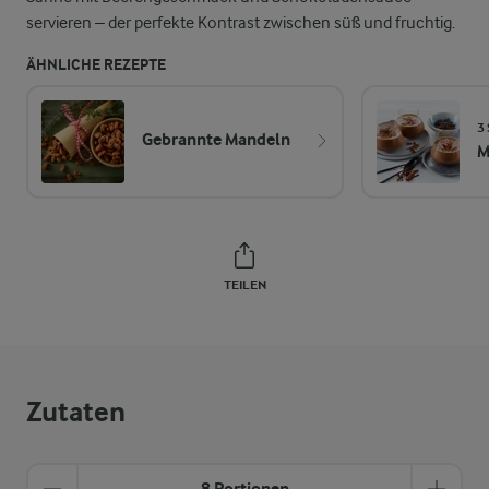
servieren – der perfekte Kontrast zwischen süß und fruchtig.
ÄHNLICHE REZEPTE
3 
Gebrannte Mandeln
M
TEILEN
Zutaten
8 Portionen