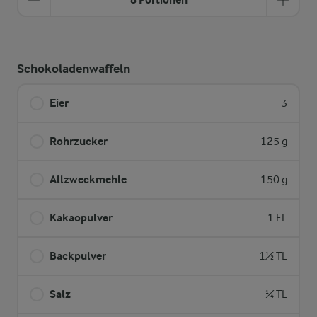
Schokoladenwaffeln
Eier
3
Rohrzucker
125 g
Allzweckmehle
150 g
Kakaopulver
1 EL
Backpulver
1½ TL
Salz
¼ TL