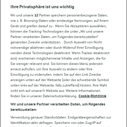
Compliance
Ihre Privatsphäre ist uns wichtig
Milchpreis
Wir und unsere
12
Partner speichern personenbezogene Daten,
wie z. B. Browsing-Daten oder eindeutige Kennungen, auf Ihrem
Arla in anderen Ländern
Gerät und greifen darauf zu . Wenn Sie Akzeptieren auswählen,
können die Tracking-Technologien die unter „Wir und unsere
Partner verarbeiten Daten, um Folgendes bereitzustellen“
Weitere Arla Websites
genannten Zwecke unterstützen. . Durch Auswahl von Nicht
notwendige ablehnen oder durch Widerruf Ihrer Einwilligung
werden diese Technologien deaktiviert. Wenn Tracker deaktiviert
Castello
sind, erscheinen möglicherweise Inhalte und Anzeigen, die für
Sie weniger relevant sind. Sie können dieses Menü jederzeit
Lurpak
erneut aufrufen, um Ihre Auswahl zu ändern oder Ihre
Arla Pro
Einwilligung zu widerrufen, indem Sie auf den Link Zwecke
Für unsere Landwirt:innen
anzeigen unten auf der Webseite [oder das schwebende Symbol
unten links auf der Webseite, falls zutreffend] klicken. Ihre Wahl
wirkt sich auf unsere/n Website aus. Weitere Informationen
finden Sie in unserer Datenschutzerklärung.
Cookie-Richtlinie
Folge uns!
Wir und unsere Partner verarbeiten Daten, um Folgendes
bereitzustellen:
Verwendung genauer Standortdaten. Endgeräteeigenschaften zur
Identifikation aktiv abfragen. Speichern von oder Zugriff auf