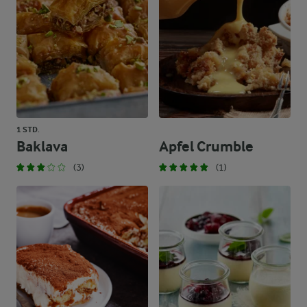
1 STD.
Baklava
Apfel Crumble
(3)
(1)