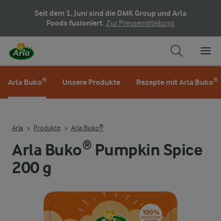
Seit dem 1. Juni sind die DMK Group und Arla
Foods fusioniert.
Zur Pressemitteilung.
Arla Buko®
Unsere Produkte
Rezepte mit Arla Buko®
Arla
Produkte
Arla Buko®
Arla Buko® Pumpkin Spice
200 g