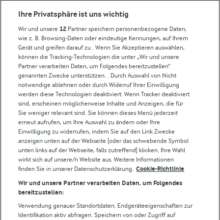
Arla in anderen Ländern
Ihre Privatsphäre ist uns wichtig
Wir und unsere
12
Partner speichern personenbezogene Daten,
Weitere Arla Websites
wie z. B. Browsing-Daten oder eindeutige Kennungen, auf Ihrem
Gerät und greifen darauf zu . Wenn Sie Akzeptieren auswählen,
können die Tracking-Technologien die unter „Wir und unsere
Castello
Partner verarbeiten Daten, um Folgendes bereitzustellen“
genannten Zwecke unterstützen. . Durch Auswahl von Nicht
Lurpak
notwendige ablehnen oder durch Widerruf Ihrer Einwilligung
Arla Pro
werden diese Technologien deaktiviert. Wenn Tracker deaktiviert
Für unsere Landwirt:innen
sind, erscheinen möglicherweise Inhalte und Anzeigen, die für
Sie weniger relevant sind. Sie können dieses Menü jederzeit
erneut aufrufen, um Ihre Auswahl zu ändern oder Ihre
Einwilligung zu widerrufen, indem Sie auf den Link Zwecke
Folge uns!
anzeigen unten auf der Webseite [oder das schwebende Symbol
unten links auf der Webseite, falls zutreffend] klicken. Ihre Wahl
wirkt sich auf unsere/n Website aus. Weitere Informationen
finden Sie in unserer Datenschutzerklärung.
Cookie-Richtlinie
Wir und unsere Partner verarbeiten Daten, um Folgendes
bereitzustellen:
Verwendung genauer Standortdaten. Endgeräteeigenschaften zur
Identifikation aktiv abfragen. Speichern von oder Zugriff auf