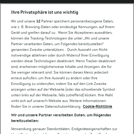
Arla in anderen Ländern
Ihre Privatsphäre ist uns wichtig
Wir und unsere
12
Partner speichern personenbezogene Daten,
Weitere Arla Websites
wie z. B. Browsing-Daten oder eindeutige Kennungen, auf Ihrem
Gerät und greifen darauf zu . Wenn Sie Akzeptieren auswählen,
können die Tracking-Technologien die unter „Wir und unsere
Castello
Partner verarbeiten Daten, um Folgendes bereitzustellen“
genannten Zwecke unterstützen. . Durch Auswahl von Nicht
Lurpak
notwendige ablehnen oder durch Widerruf Ihrer Einwilligung
Arla Pro
werden diese Technologien deaktiviert. Wenn Tracker deaktiviert
Für unsere Landwirt:innen
sind, erscheinen möglicherweise Inhalte und Anzeigen, die für
Sie weniger relevant sind. Sie können dieses Menü jederzeit
erneut aufrufen, um Ihre Auswahl zu ändern oder Ihre
Einwilligung zu widerrufen, indem Sie auf den Link Zwecke
Folge uns!
anzeigen unten auf der Webseite [oder das schwebende Symbol
unten links auf der Webseite, falls zutreffend] klicken. Ihre Wahl
wirkt sich auf unsere/n Website aus. Weitere Informationen
finden Sie in unserer Datenschutzerklärung.
Cookie-Richtlinie
Wir und unsere Partner verarbeiten Daten, um Folgendes
bereitzustellen:
Verwendung genauer Standortdaten. Endgeräteeigenschaften zur