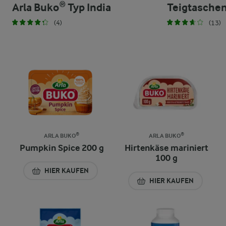
Arla Buko® Typ India
Teigtasche
(4)
(13)
ARLA BUKO®
ARLA BUKO®
Pumpkin Spice 200 g
Hirtenkäse mariniert
100 g
HIER KAUFEN
HIER KAUFEN