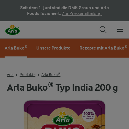
Seit dem 1. Juni sind die DMK Group und Arla
Foods fusioniert.
Zur Pressemitteilung.
Arla Buko®
Unsere Produkte
Rezepte mit Arla Buko®
Arla
Produkte
Arla Buko®
Arla Buko® Typ India 200 g