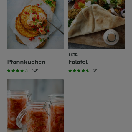
1 STD.
Pfannkuchen
Falafel
(38)
(8)