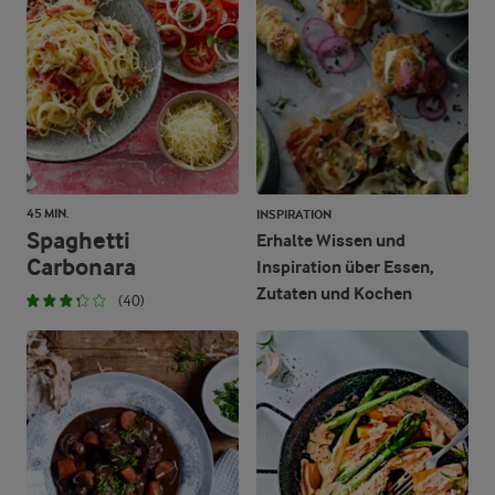
1,1 g
Kohlenhydrate
45 MIN.
INSPIRATION
Spaghetti
Erhalte Wissen und
Carbonara
Inspiration über Essen,
Zutaten und Kochen
(40)