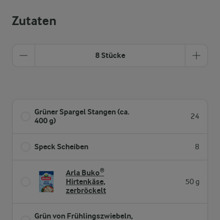
Zutaten
8 Stücke
Grüner Spargel Stangen (ca.
24
400 g)
Speck Scheiben
8
Arla Buko®
Hirtenkäse,
50 g
zerbröckelt
Grün von Frühlingszwiebeln,