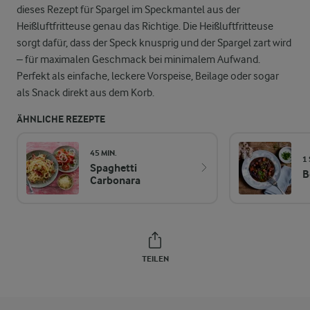
dieses Rezept für Spargel im Speckmantel aus der
Heißluftfritteuse genau das Richtige. Die Heißluftfritteuse
sorgt dafür, dass der Speck knusprig und der Spargel zart wird
– für maximalen Geschmack bei minimalem Aufwand.
Perfekt als einfache, leckere Vorspeise, Beilage oder sogar
als Snack direkt aus dem Korb.
ÄHNLICHE REZEPTE
45 MIN.
1
Spaghetti
B
Carbonara
TEILEN