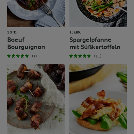
1 STD.
15 MIN.
Boeuf
Spargelpfanne
Bourguignon
mit Süßkartoffeln
(1)
(11)