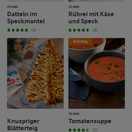
20 MIN.
20 MIN.
Datteln im
Rührei mit Käse
Speckmantel
und Speck
(1)
(4)
Günstig
30 MIN.
Knuspriger
Tomatensuppe
Blätterteig
(7)