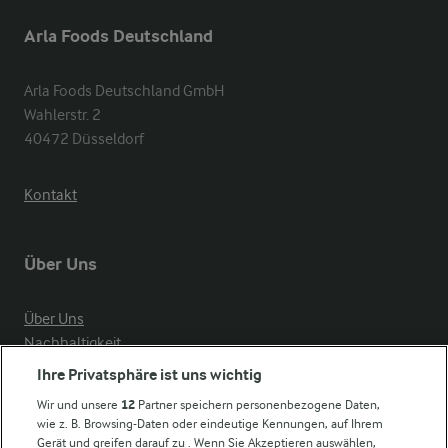
Arla Foods Deutschland
Arla Foods Deutschland GmbH

Wahlerstr. 2

40472 Düsseldorf
Kontakt
Über Uns
Über Uns
Nachhaltigkeit
Compliance
Ihre Privatsphäre ist uns wichtig
Milchpreis
Wir und unsere
12
Partner speichern personenbezogene Daten,
wie z. B. Browsing-Daten oder eindeutige Kennungen, auf Ihrem
Arla in anderen Ländern
Gerät und greifen darauf zu . Wenn Sie Akzeptieren auswählen,