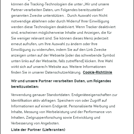
können die Tracking-Technologien die unter „Wir und unsere
Partner verarbeiten Daten, um Folgendes bereitzustellen“
Weitere Arla Websites
genannten Zwecke unterstützen. . Durch Auswahl von Nicht
notwendige ablehnen oder durch Widerruf Ihrer Einwilligung
werden diese Technologien deaktiviert. Wenn Tracker deaktiviert
Castello
sind, erscheinen möglicherweise Inhalte und Anzeigen, die für
Sie weniger relevant sind. Sie können dieses Menü jederzeit
Lurpak
erneut aufrufen, um Ihre Auswahl zu ändern oder Ihre
Arla Pro
Einwilligung zu widerrufen, indem Sie auf den Link Zwecke
Für unsere Landwirt:innen
anzeigen unten auf der Webseite [oder das schwebende Symbol
unten links auf der Webseite, falls zutreffend] klicken. Ihre Wahl
wirkt sich auf unsere/n Website aus. Weitere Informationen
finden Sie in unserer Datenschutzerklärung.
Cookie-Richtlinie
Folge uns!
Wir und unsere Partner verarbeiten Daten, um Folgendes
bereitzustellen:
Verwendung genauer Standortdaten. Endgeräteeigenschaften zur
Identifikation aktiv abfragen. Speichern von oder Zugriff auf
Informationen auf einem Endgerät. Personalisierte Werbung und
Inhalte, Messung von Werbeleistung und der Performance von
Inhalten, Zielgruppenforschung sowie Entwicklung und
Verbesserung von Angeboten.
Liste der Partner (Lieferanten)
© Arla Foods amba 2026