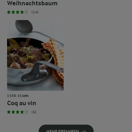
Weihnachtsbaum
(14)
1 STD. 15 MIN.
Coq au vin
(4)
MEHR ERFAHREN