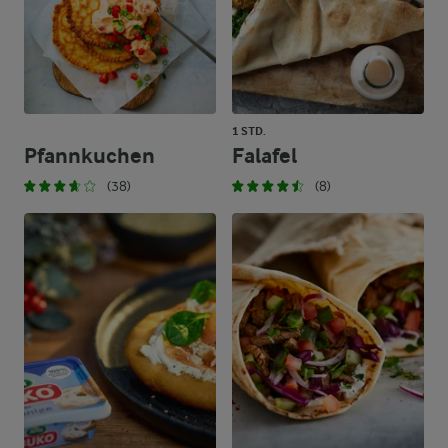
1 STD.
Pfannkuchen
Falafel
(38)
(8)