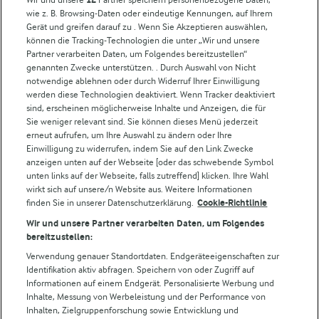
wie z. B. Browsing-Daten oder eindeutige Kennungen, auf Ihrem
Arla in anderen Ländern
Gerät und greifen darauf zu . Wenn Sie Akzeptieren auswählen,
können die Tracking-Technologien die unter „Wir und unsere
Partner verarbeiten Daten, um Folgendes bereitzustellen“
Weitere Arla Websites
genannten Zwecke unterstützen. . Durch Auswahl von Nicht
notwendige ablehnen oder durch Widerruf Ihrer Einwilligung
werden diese Technologien deaktiviert. Wenn Tracker deaktiviert
Castello
sind, erscheinen möglicherweise Inhalte und Anzeigen, die für
Sie weniger relevant sind. Sie können dieses Menü jederzeit
Lurpak
erneut aufrufen, um Ihre Auswahl zu ändern oder Ihre
Arla Pro
Einwilligung zu widerrufen, indem Sie auf den Link Zwecke
Für unsere Landwirt:innen
anzeigen unten auf der Webseite [oder das schwebende Symbol
unten links auf der Webseite, falls zutreffend] klicken. Ihre Wahl
wirkt sich auf unsere/n Website aus. Weitere Informationen
finden Sie in unserer Datenschutzerklärung.
Cookie-Richtlinie
Folge uns!
Wir und unsere Partner verarbeiten Daten, um Folgendes
bereitzustellen:
Verwendung genauer Standortdaten. Endgeräteeigenschaften zur
Identifikation aktiv abfragen. Speichern von oder Zugriff auf
Informationen auf einem Endgerät. Personalisierte Werbung und
Inhalte, Messung von Werbeleistung und der Performance von
Inhalten, Zielgruppenforschung sowie Entwicklung und