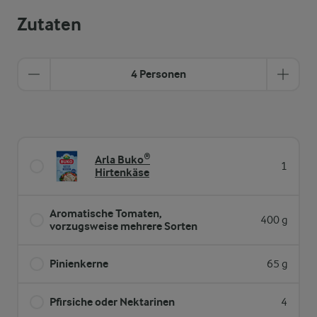
Zutaten
4 Personen
Arla Buko®
1
Hirtenkäse
Aromatische Tomaten,
400 g
vorzugsweise mehrere Sorten
Pinienkerne
65 g
Pfirsiche oder Nektarinen
4