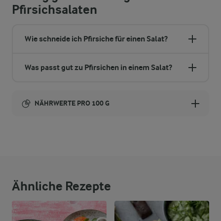
Pfirsichsalaten
Wie schneide ich Pfirsiche für einen Salat?
Was passt gut zu Pfirsichen in einem Salat?
NÄHRWERTE PRO 100 G
Brennwert
93 kcal
1,9 g
Ballaststoffe
Ähnliche Rezepte
1,4 g
Eiweiß