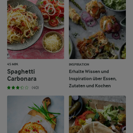
7,2 g
Fett
5,7 g
Kohlenhydrate
45 MIN.
INSPIRATION
Spaghetti
Erhalte Wissen und
Carbonara
Inspiration über Essen,
Zutaten und Kochen
(40)