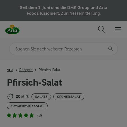
Seit dem 1. Juni sind die DMK Group und Arla
Foods fusioniert.
Zur Pressemitteilung.
Nach Kategorie suchen
Geben Sie Suchbegriffe ein
Arla
Rezepte
Pfirsich-Salat
Pfirsich-Salat
20 MIN.
SALATE
GRÜNER SALAT
SOMMERPARTYSALAT
(8)