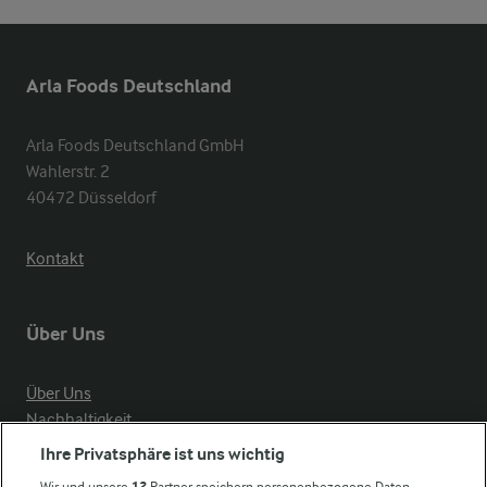
Arla Foods Deutschland
Arla Foods Deutschland GmbH

Wahlerstr. 2

40472 Düsseldorf
Kontakt
Über Uns
Über Uns
Nachhaltigkeit
Compliance
Ihre Privatsphäre ist uns wichtig
Milchpreis
Wir und unsere
12
Partner speichern personenbezogene Daten,