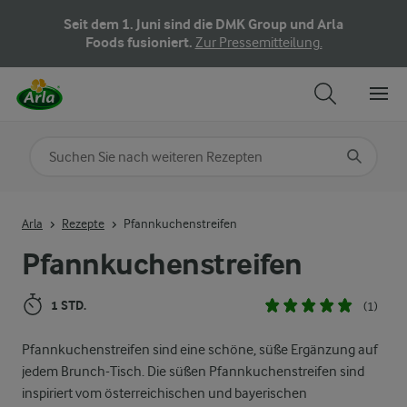
Seit dem 1. Juni sind die DMK Group und Arla
Foods fusioniert.
Zur Pressemitteilung.
Nach Kategorie suchen
Geben Sie Suchbegriffe ein
Arla
Rezepte
Pfannkuchenstreifen
Pfannkuchenstreifen
1 STD.
(1)
Pfannkuchenstreifen sind eine schöne, süße Ergänzung auf
jedem Brunch-Tisch. Die süßen Pfannkuchenstreifen sind
inspiriert vom österreichischen und bayerischen