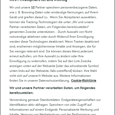
Milchpreis
Wir und unsere
12
Partner speichern personenbezogene Daten,
wie z. B. Browsing-Daten oder eindeutige Kennungen, auf Ihrem
Arla in anderen Ländern
Gerät und greifen darauf zu . Wenn Sie Akzeptieren auswählen,
können die Tracking-Technologien die unter „Wir und unsere
Partner verarbeiten Daten, um Folgendes bereitzustellen“
Weitere Arla Websites
genannten Zwecke unterstützen. . Durch Auswahl von Nicht
notwendige ablehnen oder durch Widerruf Ihrer Einwilligung
werden diese Technologien deaktiviert. Wenn Tracker deaktiviert
Castello
sind, erscheinen möglicherweise Inhalte und Anzeigen, die für
Sie weniger relevant sind. Sie können dieses Menü jederzeit
Lurpak
erneut aufrufen, um Ihre Auswahl zu ändern oder Ihre
Arla Pro
Einwilligung zu widerrufen, indem Sie auf den Link Zwecke
Für unsere Landwirt:innen
anzeigen unten auf der Webseite [oder das schwebende Symbol
unten links auf der Webseite, falls zutreffend] klicken. Ihre Wahl
wirkt sich auf unsere/n Website aus. Weitere Informationen
finden Sie in unserer Datenschutzerklärung.
Cookie-Richtlinie
Folge uns!
Wir und unsere Partner verarbeiten Daten, um Folgendes
bereitzustellen:
Verwendung genauer Standortdaten. Endgeräteeigenschaften zur
Identifikation aktiv abfragen. Speichern von oder Zugriff auf
Informationen auf einem Endgerät. Personalisierte Werbung und
Inhalte, Messung von Werbeleistung und der Performance von