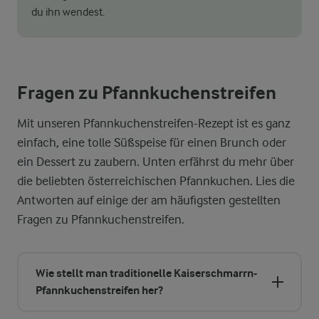
du ihn wendest.
Fragen zu Pfannkuchenstreifen
Mit unseren Pfannkuchenstreifen-Rezept ist es ganz
einfach, eine tolle Süßspeise für einen Brunch oder
ein Dessert zu zaubern. Unten erfährst du mehr über
die beliebten österreichischen Pfannkuchen. Lies die
Antworten auf einige der am häufigsten gestellten
Fragen zu Pfannkuchenstreifen.
Wie stellt man traditionelle Kaiserschmarrn-
Pfannkuchenstreifen her?