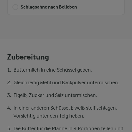
Schlagsahne nach Belieben
Zubereitung
Buttermilch in eine Schüssel geben.
Gleichzeitig Mehl und Backpulver untermischen.
Eigelb, Zucker und Salz untermischen.
In einer anderen Schüssel Eiweiß steif schlagen.
Vorsichtig unter den Teig heben.
Die Butter für die Pfanne in 4 Portionen teilen und