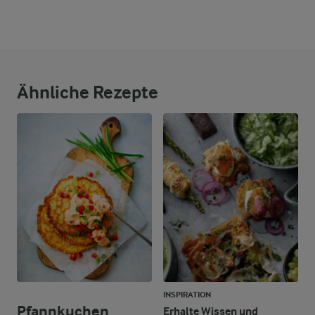
Ähnliche Rezepte
INSPIRATION
Pfannkuchen
Erhalte Wissen und