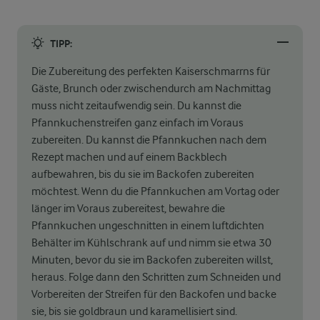
TIPP:
Die Zubereitung des perfekten Kaiserschmarrns für
Gäste, Brunch oder zwischendurch am Nachmittag
muss nicht zeitaufwendig sein. Du kannst die
Pfannkuchenstreifen ganz einfach im Voraus
zubereiten. Du kannst die Pfannkuchen nach dem
Rezept machen und auf einem Backblech
aufbewahren, bis du sie im Backofen zubereiten
möchtest. Wenn du die Pfannkuchen am Vortag oder
länger im Voraus zubereitest, bewahre die
Pfannkuchen ungeschnitten in einem luftdichten
Behälter im Kühlschrank auf und nimm sie etwa 30
Minuten, bevor du sie im Backofen zubereiten willst,
heraus. Folge dann den Schritten zum Schneiden und
Vorbereiten der Streifen für den Backofen und backe
sie, bis sie goldbraun und karamellisiert sind.