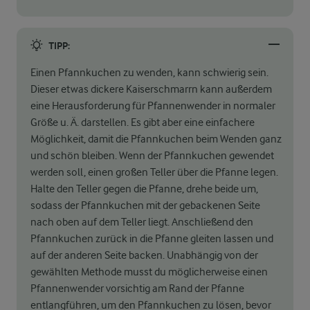
TIPP:
Einen Pfannkuchen zu wenden, kann schwierig sein.
Dieser etwas dickere Kaiserschmarrn kann außerdem
eine Herausforderung für Pfannenwender in normaler
Größe u. Ä. darstellen. Es gibt aber eine einfachere
Möglichkeit, damit die Pfannkuchen beim Wenden ganz
und schön bleiben. Wenn der Pfannkuchen gewendet
werden soll, einen großen Teller über die Pfanne legen.
Halte den Teller gegen die Pfanne, drehe beide um,
sodass der Pfannkuchen mit der gebackenen Seite
nach oben auf dem Teller liegt. Anschließend den
Pfannkuchen zurück in die Pfanne gleiten lassen und
auf der anderen Seite backen. Unabhängig von der
gewählten Methode musst du möglicherweise einen
Pfannenwender vorsichtig am Rand der Pfanne
entlangführen, um den Pfannkuchen zu lösen, bevor