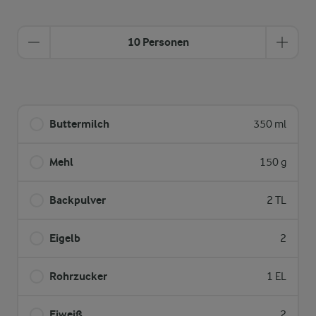
10 Personen
Buttermilch
350 ml
Mehl
150 g
Backpulver
2 TL
Eigelb
2
Rohrzucker
1 EL
Eiweiß
2