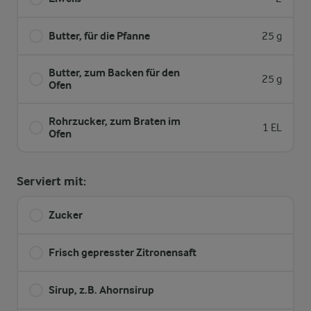
Butter, für die Pfanne
25 g
Butter, zum Backen für den
25 g
Ofen
Rohrzucker, zum Braten im
1 EL
Ofen
Serviert mit:
Zucker
Frisch gepresster Zitronensaft
Sirup, z.B. Ahornsirup