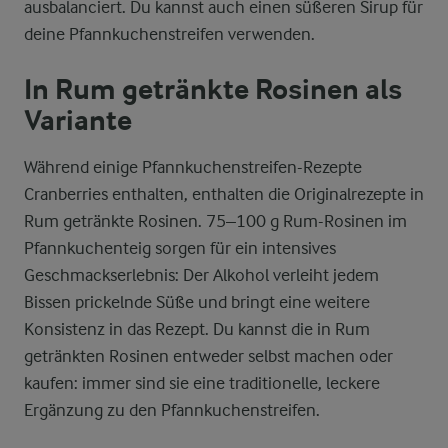
ausbalanciert. Du kannst auch einen süßeren Sirup für
deine Pfannkuchenstreifen verwenden.
In Rum getränkte Rosinen als
Variante
Während einige Pfannkuchenstreifen-Rezepte
Cranberries enthalten, enthalten die Originalrezepte in
Rum getränkte Rosinen. 75–100 g Rum-Rosinen im
Pfannkuchenteig sorgen für ein intensives
Geschmackserlebnis: Der Alkohol verleiht jedem
Bissen prickelnde Süße und bringt eine weitere
Konsistenz in das Rezept. Du kannst die in Rum
getränkten Rosinen entweder selbst machen oder
kaufen: immer sind sie eine traditionelle, leckere
Ergänzung zu den Pfannkuchenstreifen.