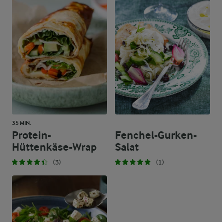
35 MIN.
Protein-
Fenchel-Gurken-
Hüttenkäse-Wrap
Salat
(3)
(1)