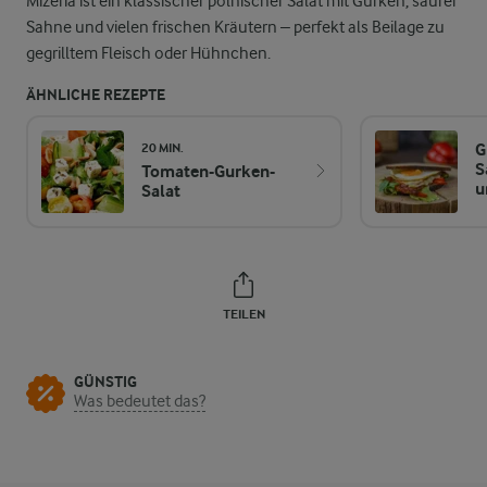
Mizeria ist ein klassischer polnischer Salat mit Gurken, saurer
Sahne und vielen frischen Kräutern – perfekt als Beilage zu
gegrilltem Fleisch oder Hühnchen.
ÄHNLICHE REZEPTE
G
20 MIN.
S
Tomaten-Gurken-
u
Salat
TEILEN
GÜNSTIG
Was bedeutet das?