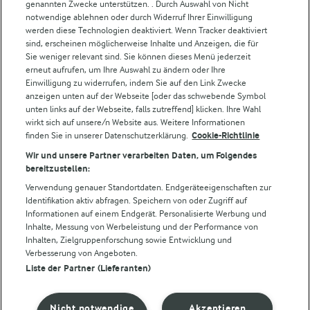
Weitere Arla Websites
genannten Zwecke unterstützen. . Durch Auswahl von Nicht
notwendige ablehnen oder durch Widerruf Ihrer Einwilligung
werden diese Technologien deaktiviert. Wenn Tracker deaktiviert
Castello
sind, erscheinen möglicherweise Inhalte und Anzeigen, die für
Sie weniger relevant sind. Sie können dieses Menü jederzeit
Lurpak
erneut aufrufen, um Ihre Auswahl zu ändern oder Ihre
Arla Pro
Einwilligung zu widerrufen, indem Sie auf den Link Zwecke
Für unsere Landwirt:innen
anzeigen unten auf der Webseite [oder das schwebende Symbol
unten links auf der Webseite, falls zutreffend] klicken. Ihre Wahl
wirkt sich auf unsere/n Website aus. Weitere Informationen
finden Sie in unserer Datenschutzerklärung.
Cookie-Richtlinie
Folge uns!
Wir und unsere Partner verarbeiten Daten, um Folgendes
bereitzustellen:
Verwendung genauer Standortdaten. Endgeräteeigenschaften zur
Identifikation aktiv abfragen. Speichern von oder Zugriff auf
Informationen auf einem Endgerät. Personalisierte Werbung und
Inhalte, Messung von Werbeleistung und der Performance von
Inhalten, Zielgruppenforschung sowie Entwicklung und
Verbesserung von Angeboten.
Liste der Partner (Lieferanten)
© Arla Foods amba 2026
Cookie Wahl wieder öffnen
Nicht notwendige
Akzeptieren