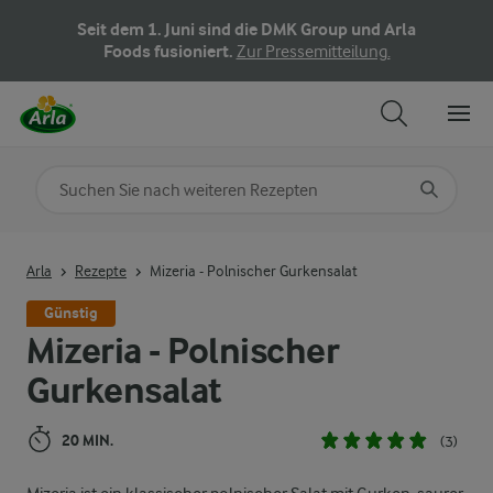
Seit dem 1. Juni sind die DMK Group und Arla
Foods fusioniert.
Zur Pressemitteilung.
Nach Kategorie suchen
Geben Sie Suchbegriffe ein
Arla
Rezepte
Mizeria - Polnischer Gurkensalat
Günstig
Mizeria - Polnischer
Gurkensalat
20 MIN.
(3)