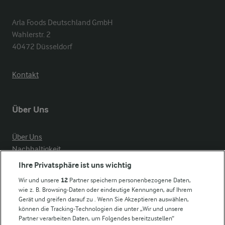
Arla Foods Deutschland GmbH

Wahlerstr. 2

40472 Düsseldorf
Kontakt
Über Uns
Über Uns
Nachhaltigkeit
Compliance
Ihre Privatsphäre ist uns wichtig
Milchpreis
Wir und unsere
12
Partner speichern personenbezogene Daten,
wie z. B. Browsing-Daten oder eindeutige Kennungen, auf Ihrem
Arla in anderen Ländern
Gerät und greifen darauf zu . Wenn Sie Akzeptieren auswählen,
können die Tracking-Technologien die unter „Wir und unsere
Partner verarbeiten Daten, um Folgendes bereitzustellen“