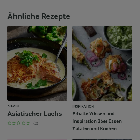
5,9 g
Ballaststoffe
Ähnliche Rezepte
33,7 g
Eiweiß
36,2 g
Fett
72,7 g
Kohlenhydrate
30 MIN.
INSPIRATION
Asiatischer Lachs
Erhalte Wissen und
Inspiration über Essen,
(0)
Zutaten und Kochen