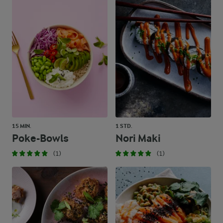
15 MIN.
1 STD.
Poke-Bowls
Nori Maki
(1)
(1)