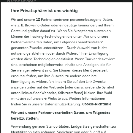
Nachhaltigkeit
Compliance
Ihre Privatsphäre ist uns wichtig
Milchpreis
Wir und unsere
12
Partner speichern personenbezogene Daten,
wie z. B. Browsing-Daten oder eindeutige Kennungen, auf Ihrem
Arla in anderen Ländern
Gerät und greifen darauf zu . Wenn Sie Akzeptieren auswählen,
können die Tracking-Technologien die unter „Wir und unsere
Partner verarbeiten Daten, um Folgendes bereitzustellen“
Weitere Arla Websites
genannten Zwecke unterstützen. . Durch Auswahl von Nicht
notwendige ablehnen oder durch Widerruf Ihrer Einwilligung
werden diese Technologien deaktiviert. Wenn Tracker deaktiviert
Castello
sind, erscheinen möglicherweise Inhalte und Anzeigen, die für
Sie weniger relevant sind. Sie können dieses Menü jederzeit
Lurpak
erneut aufrufen, um Ihre Auswahl zu ändern oder Ihre
Arla Pro
Einwilligung zu widerrufen, indem Sie auf den Link Zwecke
Für unsere Landwirt:innen
anzeigen unten auf der Webseite [oder das schwebende Symbol
unten links auf der Webseite, falls zutreffend] klicken. Ihre Wahl
wirkt sich auf unsere/n Website aus. Weitere Informationen
finden Sie in unserer Datenschutzerklärung.
Cookie-Richtlinie
Folge uns!
Wir und unsere Partner verarbeiten Daten, um Folgendes
bereitzustellen:
Verwendung genauer Standortdaten. Endgeräteeigenschaften zur
Identifikation aktiv abfragen. Speichern von oder Zugriff auf