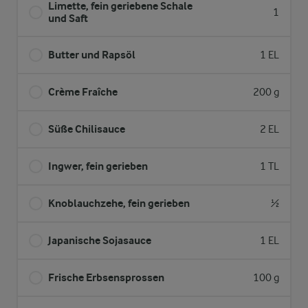
Limette, fein geriebene Schale
1
und Saft
Butter und Rapsöl
1 EL
Crème Fraîche
200 g
Süße Chilisauce
2 EL
Ingwer, fein gerieben
1 TL
Knoblauchzehe, fein gerieben
½
Japanische Sojasauce
1 EL
Frische Erbsensprossen
100 g