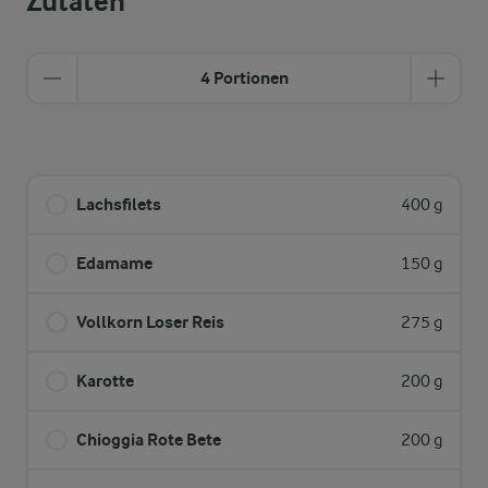
Zutaten
4 Portionen
Lachsfilets
400 g
Edamame
150 g
Vollkorn Loser Reis
275 g
Karotte
200 g
Chioggia Rote Bete
200 g