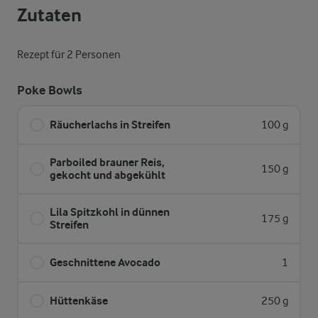
Zutaten
Rezept für 2 Personen
Poke Bowls
Räucherlachs in Streifen
100 g
Parboiled brauner Reis,
150 g
gekocht und abgekühlt
Lila Spitzkohl in dünnen
175 g
Streifen
Geschnittene Avocado
1
Hüttenkäse
250 g