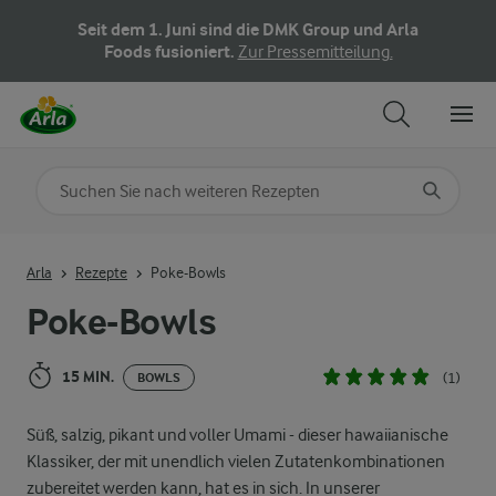
Seit dem 1. Juni sind die DMK Group und Arla
Foods fusioniert.
Zur Pressemitteilung.
Nach Kategorie suchen
Geben Sie Suchbegriffe ein
Arla
Rezepte
Poke-Bowls
Poke-Bowls
15 MIN.
(1)
BOWLS
Süß, salzig, pikant und voller Umami - dieser hawaiianische
Klassiker, der mit unendlich vielen Zutatenkombinationen
zubereitet werden kann, hat es in sich. In unserer