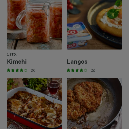
1 STD.
Kimchi
Langos
(9)
(5)