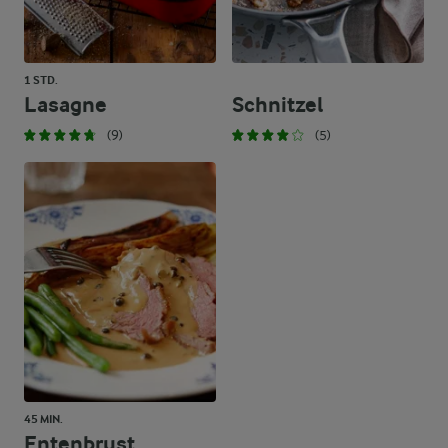
1 STD.
Lasagne
Schnitzel
(9)
(5)
45 MIN.
Entenbrust