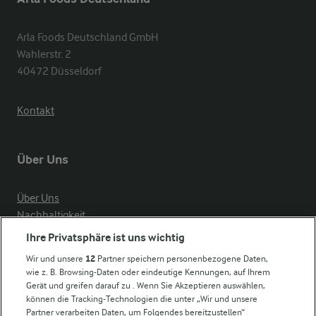
Arla Foods Deutschland GmbH

Wahlerstr. 2

40472 Düsseldorf
Kontakt
Über Uns
Über Uns
Nachhaltigkeit
Compliance
Ihre Privatsphäre ist uns wichtig
Milchpreis
Wir und unsere
12
Partner speichern personenbezogene Daten,
wie z. B. Browsing-Daten oder eindeutige Kennungen, auf Ihrem
Arla in anderen Ländern
Gerät und greifen darauf zu . Wenn Sie Akzeptieren auswählen,
können die Tracking-Technologien die unter „Wir und unsere
Partner verarbeiten Daten, um Folgendes bereitzustellen“