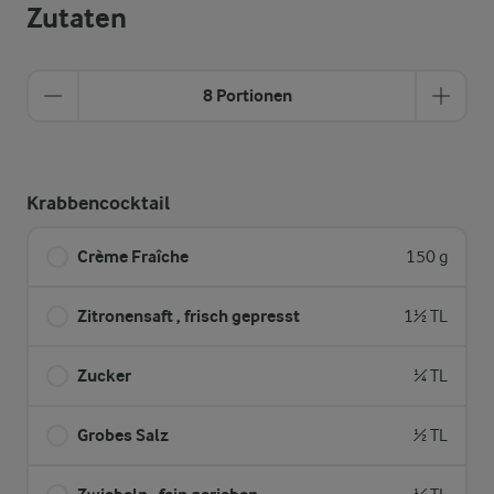
Zutaten
8 Portionen
Krabbencocktail
Crème Fraîche
150 g
Zitronensaft , frisch gepresst
1½ TL
Zucker
¼ TL
Grobes Salz
½ TL