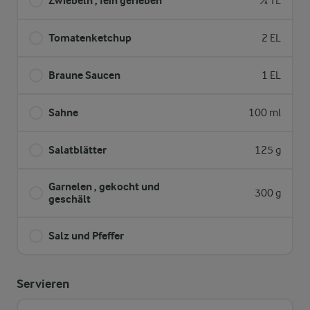
Zwiebeln , fein gerieben
¼ TL
Tomatenketchup
2 EL
Braune Saucen
1 EL
Sahne
100 ml
Salatblätter
125 g
Garnelen , gekocht und
300 g
geschält
Salz und Pfeffer
Servieren