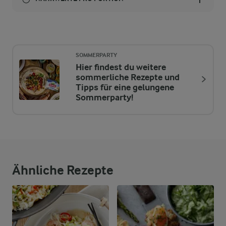
Brennwert
168 kcal
SOMMERPARTY
Hier findest du weitere
sommerliche Rezepte und
2 g
Ballaststoffe
Tipps für eine gelungene
Sommerparty!
9,5 g
Eiweiß
6,4 g
Fett
18 g
Kohlenhydrate
Ähnliche Rezepte