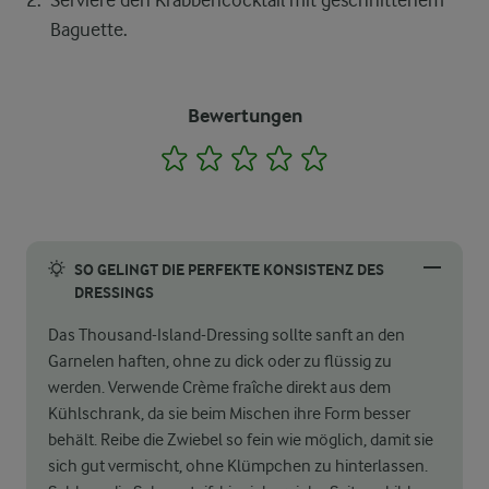
Serviere den Krabbencocktail mit geschnittenem
Baguette.
Bewertungen
1
2
3
4
5
SO GELINGT DIE PERFEKTE KONSISTENZ DES
DRESSINGS
Das Thousand-Island-Dressing sollte sanft an den
Garnelen haften, ohne zu dick oder zu flüssig zu
werden. Verwende Crème fraîche direkt aus dem
Kühlschrank, da sie beim Mischen ihre Form besser
behält. Reibe die Zwiebel so fein wie möglich, damit sie
sich gut vermischt, ohne Klümpchen zu hinterlassen.