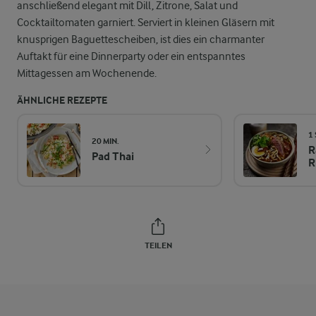
anschließend elegant mit Dill, Zitrone, Salat und
Cocktailtomaten garniert. Serviert in kleinen Gläsern mit
knusprigen Baguettescheiben, ist dies ein charmanter
Auftakt für eine Dinnerparty oder ein entspanntes
Mittagessen am Wochenende.
ÄHNLICHE REZEPTE
1
20 MIN.
R
Pad Thai
R
TEILEN