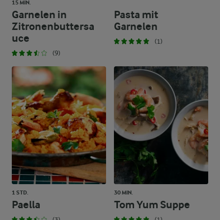
15 MIN.
Garnelen in
Pasta mit
Zitronenbuttersa
Garnelen
uce
(1)
(9)
1 STD.
30 MIN.
Paella
Tom Yum Suppe
(3)
(1)