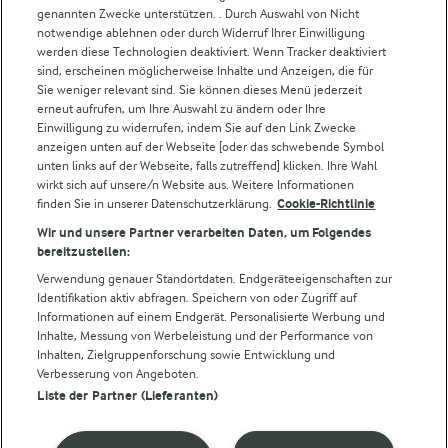
Weitere Arla Websites
genannten Zwecke unterstützen. . Durch Auswahl von Nicht
notwendige ablehnen oder durch Widerruf Ihrer Einwilligung
werden diese Technologien deaktiviert. Wenn Tracker deaktiviert
Castello
sind, erscheinen möglicherweise Inhalte und Anzeigen, die für
Sie weniger relevant sind. Sie können dieses Menü jederzeit
Lurpak
erneut aufrufen, um Ihre Auswahl zu ändern oder Ihre
Arla Pro
Einwilligung zu widerrufen, indem Sie auf den Link Zwecke
Für unsere Landwirt:innen
anzeigen unten auf der Webseite [oder das schwebende Symbol
unten links auf der Webseite, falls zutreffend] klicken. Ihre Wahl
wirkt sich auf unsere/n Website aus. Weitere Informationen
finden Sie in unserer Datenschutzerklärung.
Cookie-Richtlinie
Folge uns!
Wir und unsere Partner verarbeiten Daten, um Folgendes
bereitzustellen:
Verwendung genauer Standortdaten. Endgeräteeigenschaften zur
Identifikation aktiv abfragen. Speichern von oder Zugriff auf
Informationen auf einem Endgerät. Personalisierte Werbung und
Inhalte, Messung von Werbeleistung und der Performance von
Inhalten, Zielgruppenforschung sowie Entwicklung und
Verbesserung von Angeboten.
Liste der Partner (Lieferanten)
© Arla Foods amba 2026
Cookie Wahl wieder öffnen