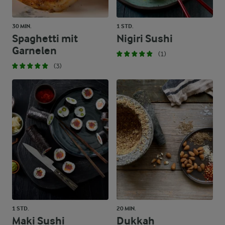
30 MIN.
1 STD.
Spaghetti mit
Nigiri Sushi
Garnelen
(1)
(3)
1 STD.
20 MIN.
Maki Sushi
Dukkah