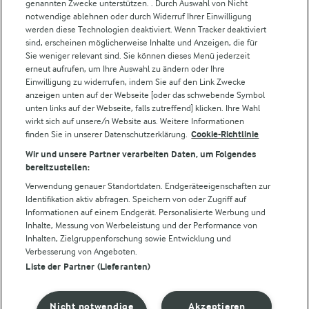
Weitere Arla Websites
genannten Zwecke unterstützen. . Durch Auswahl von Nicht
notwendige ablehnen oder durch Widerruf Ihrer Einwilligung
werden diese Technologien deaktiviert. Wenn Tracker deaktiviert
Castello
sind, erscheinen möglicherweise Inhalte und Anzeigen, die für
Sie weniger relevant sind. Sie können dieses Menü jederzeit
Lurpak
erneut aufrufen, um Ihre Auswahl zu ändern oder Ihre
Arla Pro
Einwilligung zu widerrufen, indem Sie auf den Link Zwecke
Für unsere Landwirt:innen
anzeigen unten auf der Webseite [oder das schwebende Symbol
unten links auf der Webseite, falls zutreffend] klicken. Ihre Wahl
wirkt sich auf unsere/n Website aus. Weitere Informationen
finden Sie in unserer Datenschutzerklärung.
Cookie-Richtlinie
Folge uns!
Wir und unsere Partner verarbeiten Daten, um Folgendes
bereitzustellen:
Verwendung genauer Standortdaten. Endgeräteeigenschaften zur
Identifikation aktiv abfragen. Speichern von oder Zugriff auf
Informationen auf einem Endgerät. Personalisierte Werbung und
Inhalte, Messung von Werbeleistung und der Performance von
Inhalten, Zielgruppenforschung sowie Entwicklung und
Verbesserung von Angeboten.
Liste der Partner (Lieferanten)
© Arla Foods amba 2026
Cookie Wahl wieder öffnen
Nicht notwendige
Akzeptieren