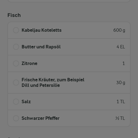
Fisch
Kabeljau Koteletts
600 g
Butter und Rapsöl
4 EL
Zitrone
1
Frische Kräuter, zum Beispiel
30 g
Dill und Petersilie
Salz
1 TL
Schwarzer Pfeffer
½ TL