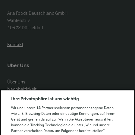
Arla Foods Deutschland GmbH

Wahlerstr. 2

40472 Düsseldorf
Kontakt
Über Uns
Über Uns
Nachhaltigkeit
Compliance
Ihre Privatsphäre ist uns wichtig
Milchpreis
Wir und unsere
12
Partner speichern personenbezogene Daten,
wie z. B. Browsing-Daten oder eindeutige Kennungen, auf Ihrem
Arla in anderen Ländern
Gerät und greifen darauf zu . Wenn Sie Akzeptieren auswählen,
können die Tracking-Technologien die unter „Wir und unsere
Partner verarbeiten Daten, um Folgendes bereitzustellen“