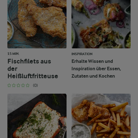
205,5 g
Kohlenhydrate
15 MIN.
INSPIRATION
Fischfilets aus
Erhalte Wissen und
der
Inspiration über Essen,
Heißluftfritteuse
Zutaten und Kochen
(0)