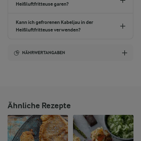
Heißluftfritteuse garen?
Kann ich gefrorenen Kabeljau in der
Heißluftfritteuse verwenden?
NÄHRWERTANGABEN
Brennwert
1970 kcal
43,5 g
Ballaststoffe
Ähnliche Rezepte
122,8 g
Eiweiß
71,9 g
Fett