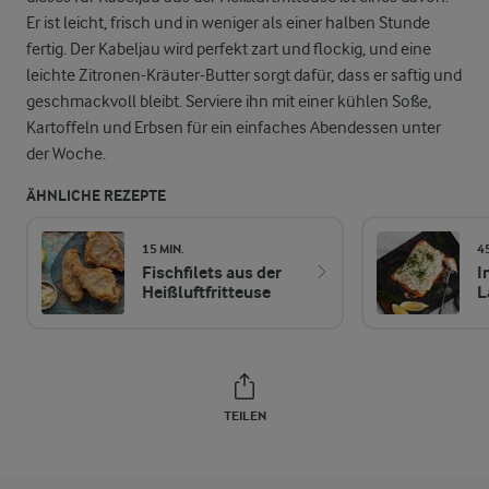
Er ist leicht, frisch und in weniger als einer halben Stunde
fertig. Der Kabeljau wird perfekt zart und flockig, und eine
leichte Zitronen-Kräuter-Butter sorgt dafür, dass er saftig und
geschmackvoll bleibt. Serviere ihn mit einer kühlen Soße,
Kartoffeln und Erbsen für ein einfaches Abendessen unter
der Woche.
ÄHNLICHE REZEPTE
15 MIN.
4
Fischfilets aus der
I
Heißluftfritteuse
L
TEILEN