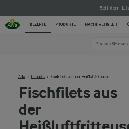
Fischfilets aus der Heißluftfritteuse
Seit dem 1. 
REZEPTE
PRODUKTE
NACHHALTIGKEIT
Nach Kategorie su
Geben Sie Suchbegrif
Arla
Rezepte
Fischfilets aus der Heißluftfritteuse
Fischfilets aus
der
Heißluftfritteus