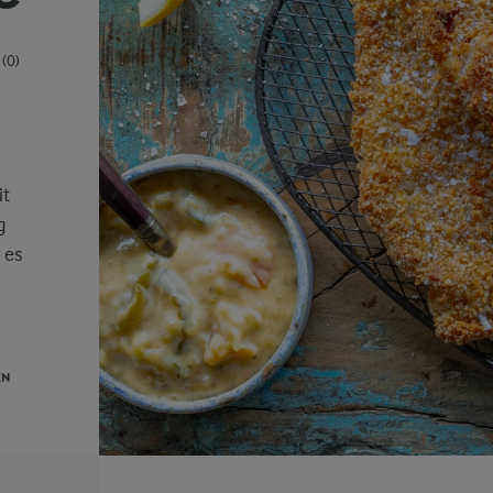
(0)
it
g
 es
EN