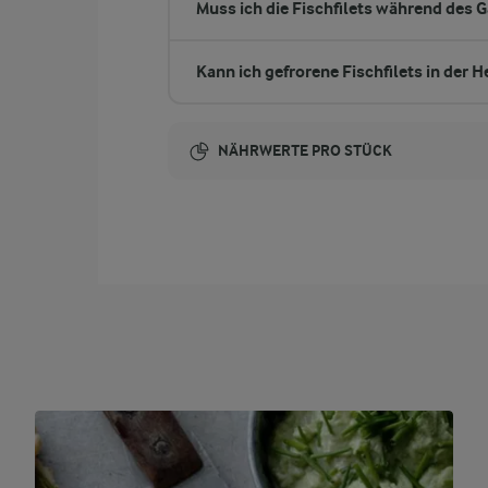
Muss ich die Fischfilets während des G
Kann ich gefrorene Fischfilets in der H
NÄHRWERTE PRO STÜCK
Brennwert
253 kcal
2 g
Ballaststoffe
25,8 g
Eiweiß
9,6 g
Fett