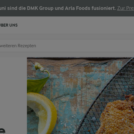
Juni sind die DMK Group und Arla Foods fusioniert.
Zur Pre
ÜBER UNS
chen
fe ein
e