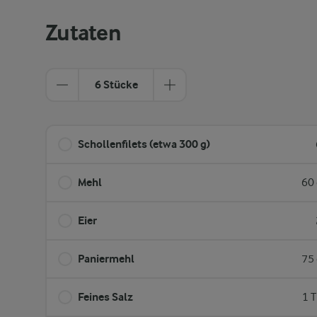
Zutaten
6 Stücke
Schollenfilets (etwa 300 g)
Mehl
60 
Eier
Paniermehl
75 
Feines Salz
1 T