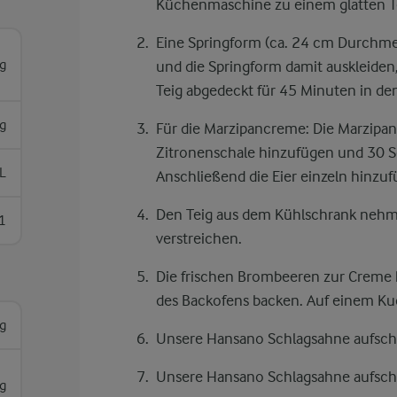
Küchenmaschine zu einem glatten Te
Eine Springform (ca. 24 cm Durchmes
g
und die Springform damit auskleiden
Teig abgedeckt für 45 Minuten in den
g
Für die Marzipancreme: Die Marzipa
Zitronenschale hinzufügen und 30 
L
Anschließend die Eier einzeln hinzuf
Den Teig aus dem Kühlschrank nehm
1
verstreichen.
Die frischen Brombeeren zur Creme h
des Backofens backen. Auf einem Kuc
g
Unsere Hansano Schlagsahne aufschl
Unsere Hansano Schlagsahne aufschl
g