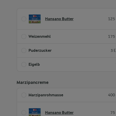
Hansano Butter
125 
Weizenmehl
175 
Puderzucker
3 E
Eigelb
Marzipancreme
Marzipanrohmasse
400 
Hansano Butter
75 