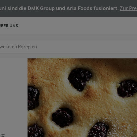
Juni sind die DMK Group und Arla Foods fusioniert.
Zur Pre
ÜBER UNS
chen
fe ein
(0)