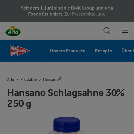
Seit dem 1. Juni sind die DMK Group und Arla
Foods fusioniert.
Zur Pressemitteilung.
Unsere Produkte
Rezepte
Über 
Arla
Produkte
Hansano®
Hansano Schlagsahne 30%
250 g