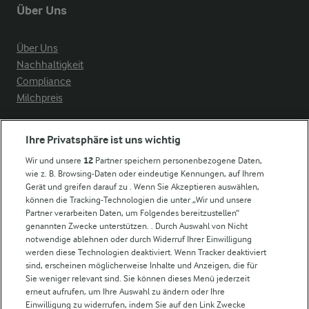
Über Uns
Über Uns
Nachhaltigkeit
Compliance
Milchpreis
Arla in anderen Ländern
Ihre Privatsphäre ist uns wichtig
Wir und unsere
12
Partner speichern personenbezogene Daten,
Weitere Arla Websites
wie z. B. Browsing-Daten oder eindeutige Kennungen, auf Ihrem
Gerät und greifen darauf zu . Wenn Sie Akzeptieren auswählen,
können die Tracking-Technologien die unter „Wir und unsere
Castello
Partner verarbeiten Daten, um Folgendes bereitzustellen“
genannten Zwecke unterstützen. . Durch Auswahl von Nicht
Lurpak
notwendige ablehnen oder durch Widerruf Ihrer Einwilligung
Arla Pro
werden diese Technologien deaktiviert. Wenn Tracker deaktiviert
Für unsere Landwirt:innen
sind, erscheinen möglicherweise Inhalte und Anzeigen, die für
Sie weniger relevant sind. Sie können dieses Menü jederzeit
erneut aufrufen, um Ihre Auswahl zu ändern oder Ihre
Einwilligung zu widerrufen, indem Sie auf den Link Zwecke