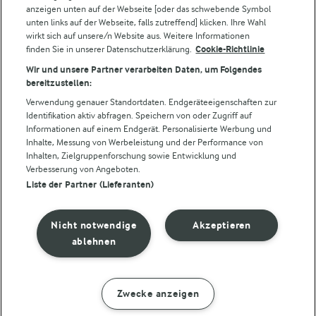
Folge uns!
anzeigen unten auf der Webseite [oder das schwebende Symbol
unten links auf der Webseite, falls zutreffend] klicken. Ihre Wahl
wirkt sich auf unsere/n Website aus. Weitere Informationen
finden Sie in unserer Datenschutzerklärung.
Cookie-Richtlinie
Wir und unsere Partner verarbeiten Daten, um Folgendes
bereitzustellen:
Verwendung genauer Standortdaten. Endgeräteeigenschaften zur
Identifikation aktiv abfragen. Speichern von oder Zugriff auf
Informationen auf einem Endgerät. Personalisierte Werbung und
© Arla Foods amba 2026
Inhalte, Messung von Werbeleistung und der Performance von
Cookie Wahl wieder öffnen
Inhalten, Zielgruppenforschung sowie Entwicklung und
Verbesserung von Angeboten.
Liste der Partner (Lieferanten)
Datenschutzbestimmungen
Nutzerbedingungen
Nicht notwendige
Akzeptieren
ablehnen
Impressum
Cookie policy
Zwecke anzeigen