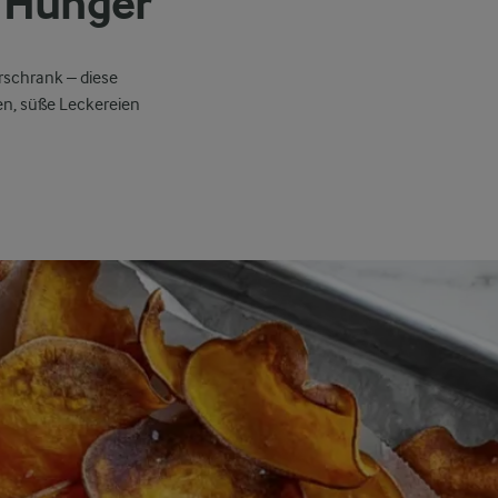
n Hunger
erschrank
–
diese
en
,
süße
Leckereien