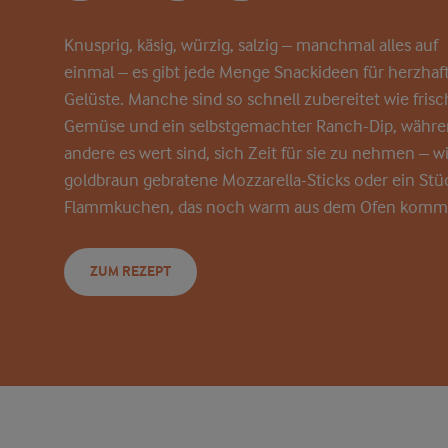
Knusprig
,
käsig
,
würzig
,
salzig
–
manchmal
alles
auf
einmal
–
es
gibt
jede
Menge
Snackideen
für
herzhaf
Gelüste
.
Manche
sind
so
schnell
zubereitet
wie
fris
Gemüse
und
ein
selbstgemachter
Ranch-Dip,
währe
andere
es wert
sind
,
sich
Zeit
für
sie
zu
nehmen
–
w
goldbraun
gebratene
Mozzarella-Sticks
oder
ein
Stü
Flammkuchen
, das
noch
warm
aus
dem
Ofen
komm
ZUM REZEPT