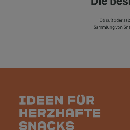
Die bes
Ob
süß
oder
sal
Sammlung
von Sn
Ideen für
herzhafte
Snacks