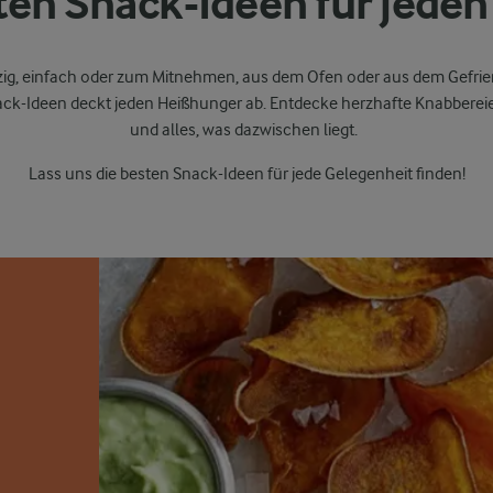
ten Snack-Ideen für jede
zig
,
einfach
oder
zum
Mitnehmen
,
aus
dem
Ofen
oder
aus
dem
Gefri
ack-Ideen
deckt
jeden
Heißhunger
ab
.
Entdecke
herzhafte
Knabberei
und
alles
, was
dazwischen
liegt
.
Lass
uns
die
besten
Snack-Ideen
für
jede
Gelegenheit
finden
!