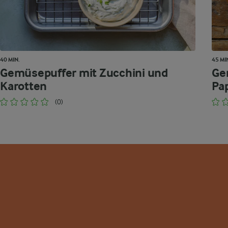
40 MIN.
45 MI
Gemüsepuffer mit Zucchini und
Ge
Karotten
Pa
(0)