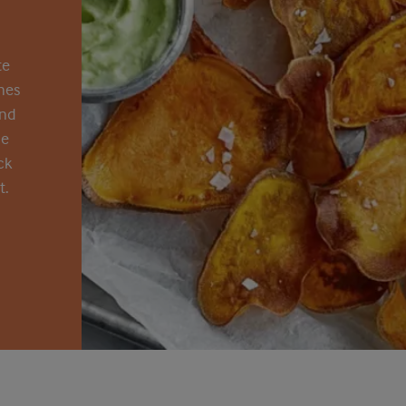
te
ches
nd
ie
ck
t
.