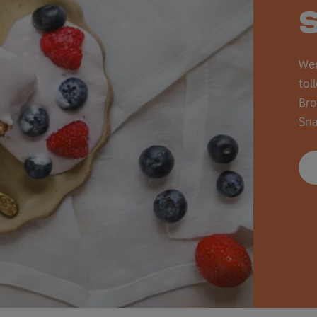
We
tol
Bro
Sna