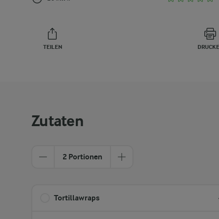
TEILEN
DRUCK
Zutaten
2 Portionen
Tortillawraps