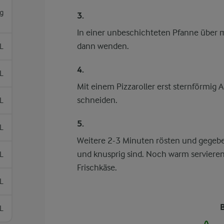
g
3.
In einer unbeschichteten Pfanne über mi
dann wenden.
L
4.
L
Mit einem Pizzaroller erst sternförmig 
schneiden.
L
5.
L
Weitere 2-3 Minuten rösten und gegebe
und knusprig sind. Noch warm servieren
L
Frischkäse.
L
L