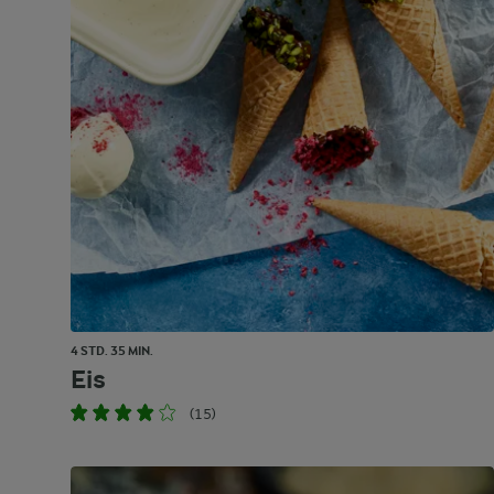
4 STD. 35 MIN.
Eis
(15)