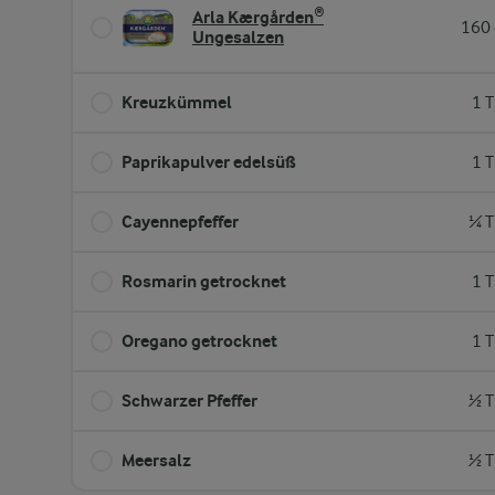
Arla Kærgården®
160 
Ungesalzen
Kreuzkümmel
1 T
Paprikapulver edelsüß
1 T
Cayennepfeffer
¼ T
Rosmarin getrocknet
1 T
Oregano getrocknet
1 T
Schwarzer Pfeffer
½ T
Meersalz
½ T