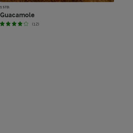
1 STD.
Guacamole
(12)