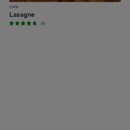
1 STD.
Lasagne
(9)