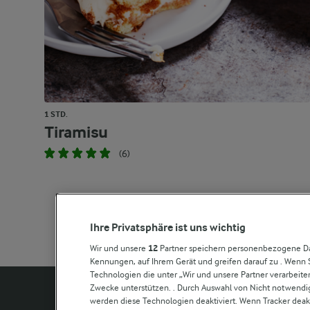
1 STD.
Tiramisu
(6)
Ihre Privatsphäre ist uns wichtig
Wir und unsere
12
Partner speichern personenbezogene Dat
Kennungen, auf Ihrem Gerät und greifen darauf zu . Wenn 
Technologien die unter „Wir und unsere Partner verarbeit
Zwecke unterstützen. . Durch Auswahl von Nicht notwendig
werden diese Technologien deaktiviert. Wenn Tracker deakt