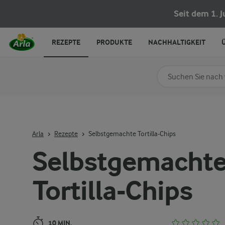
Selbstgemachte Tortilla-Chips
Seit dem 1. 
REZEPTE
PRODUKTE
NACHHALTIGKEIT
Nach Kategorie su
Geben Sie Suchbegrif
Arla
Rezepte
Selbstgemachte Tortilla-Chips
Selbstgemacht
Tortilla-Chips
10 MIN.