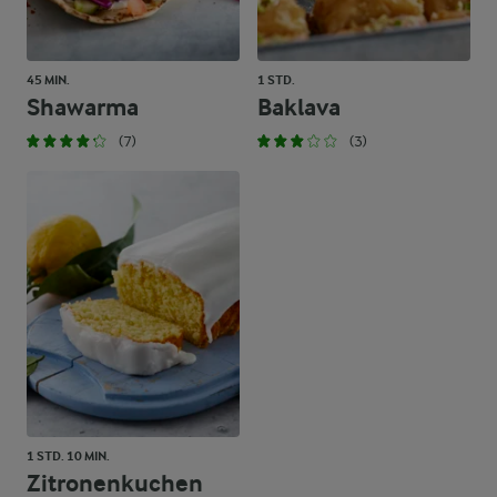
45 MIN.
1 STD.
Shawarma
Baklava
(7)
(3)
1 STD. 10 MIN.
Zitronenkuchen