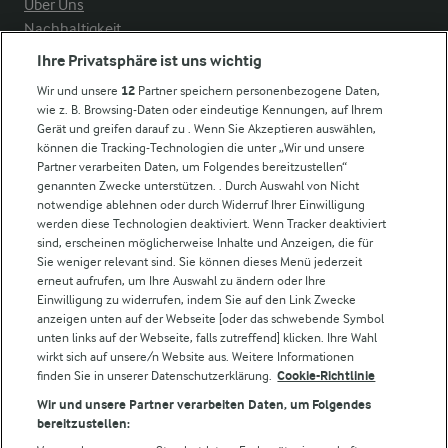
Über Uns
Nachhaltigkeit
Compliance
Ihre Privatsphäre ist uns wichtig
Milchpreis
Wir und unsere
12
Partner speichern personenbezogene Daten,
wie z. B. Browsing-Daten oder eindeutige Kennungen, auf Ihrem
Arla in anderen Ländern
Gerät und greifen darauf zu . Wenn Sie Akzeptieren auswählen,
können die Tracking-Technologien die unter „Wir und unsere
Partner verarbeiten Daten, um Folgendes bereitzustellen“
Weitere Arla Websites
genannten Zwecke unterstützen. . Durch Auswahl von Nicht
notwendige ablehnen oder durch Widerruf Ihrer Einwilligung
werden diese Technologien deaktiviert. Wenn Tracker deaktiviert
Castello
sind, erscheinen möglicherweise Inhalte und Anzeigen, die für
Sie weniger relevant sind. Sie können dieses Menü jederzeit
Lurpak
erneut aufrufen, um Ihre Auswahl zu ändern oder Ihre
Arla Pro
Einwilligung zu widerrufen, indem Sie auf den Link Zwecke
Für unsere Landwirt:innen
anzeigen unten auf der Webseite [oder das schwebende Symbol
unten links auf der Webseite, falls zutreffend] klicken. Ihre Wahl
wirkt sich auf unsere/n Website aus. Weitere Informationen
finden Sie in unserer Datenschutzerklärung.
Cookie-Richtlinie
Folge uns!
Wir und unsere Partner verarbeiten Daten, um Folgendes
bereitzustellen: