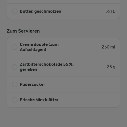
Butter, geschmolzen
½ TL
Zum Servieren
Creme double (zum
250 ml
Aufschlagen)
Zartbitterschokolade 55 %,
25 g
gerieben
Puderzucker
Frische Minzblätter