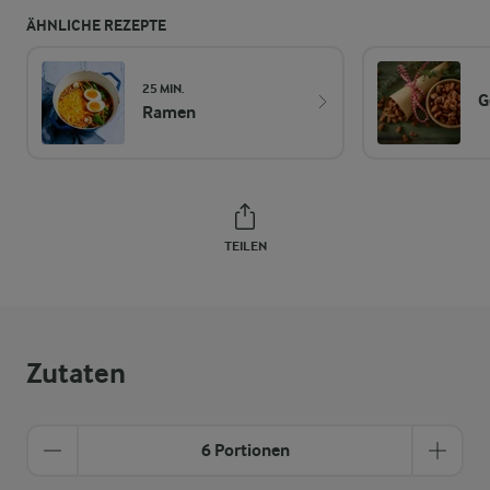
ÄHNLICHE REZEPTE
25 MIN.
G
Ramen
TEILEN
Zutaten
6 Portionen