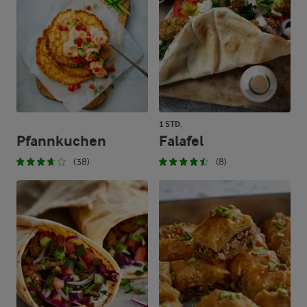
1 STD.
Pfannkuchen
Falafel
(38)
(8)