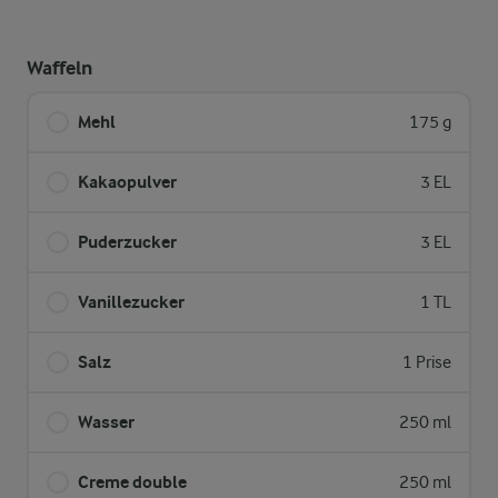
Waffeln
Mehl
175 g
Kakaopulver
3 EL
Puderzucker
3 EL
Vanillezucker
1 TL
Salz
1 Prise
Wasser
250 ml
Creme double
250 ml