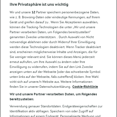
Compliance
Ihre Privatsphäre ist uns wichtig
Milchpreis
Wir und unsere
12
Partner speichern personenbezogene Daten,
wie z. B. Browsing-Daten oder eindeutige Kennungen, auf Ihrem
Arla in anderen Ländern
Gerät und greifen darauf zu . Wenn Sie Akzeptieren auswählen,
können die Tracking-Technologien die unter „Wir und unsere
Partner verarbeiten Daten, um Folgendes bereitzustellen“
Weitere Arla Websites
genannten Zwecke unterstützen. . Durch Auswahl von Nicht
notwendige ablehnen oder durch Widerruf Ihrer Einwilligung
werden diese Technologien deaktiviert. Wenn Tracker deaktiviert
Castello
sind, erscheinen möglicherweise Inhalte und Anzeigen, die für
Sie weniger relevant sind. Sie können dieses Menü jederzeit
Lurpak
erneut aufrufen, um Ihre Auswahl zu ändern oder Ihre
Arla Pro
Einwilligung zu widerrufen, indem Sie auf den Link Zwecke
Für unsere Landwirt:innen
anzeigen unten auf der Webseite [oder das schwebende Symbol
unten links auf der Webseite, falls zutreffend] klicken. Ihre Wahl
wirkt sich auf unsere/n Website aus. Weitere Informationen
finden Sie in unserer Datenschutzerklärung.
Cookie-Richtlinie
Folge uns!
Wir und unsere Partner verarbeiten Daten, um Folgendes
bereitzustellen:
Verwendung genauer Standortdaten. Endgeräteeigenschaften zur
Identifikation aktiv abfragen. Speichern von oder Zugriff auf
Informationen auf einem Endgerät. Personalisierte Werbung und