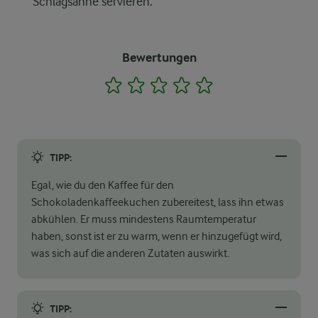
Schlagsahne servieren.
Bewertungen
1
2
3
4
5
TIPP:
Egal, wie du den Kaffee für den
Schokoladenkaffeekuchen zubereitest, lass ihn etwas
abkühlen. Er muss mindestens Raumtemperatur
haben, sonst ist er zu warm, wenn er hinzugefügt wird,
was sich auf die anderen Zutaten auswirkt.
TIPP: