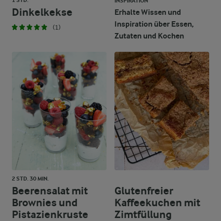
1 STD.
INSPIRATION
Dinkelkekse
Erhalte Wissen und
Inspiration über Essen,
(1)
Zutaten und Kochen
2 STD. 30 MIN.
Beerensalat mit
Glutenfreier
Brownies und
Kaffeekuchen mit
Pistazienkruste
Zimtfüllung