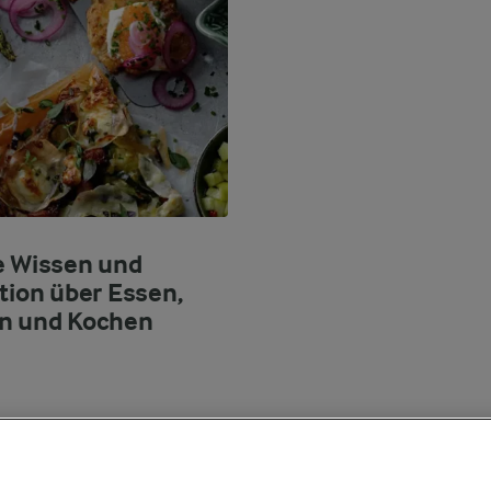
e Wissen und
ation über Essen,
n und Kochen