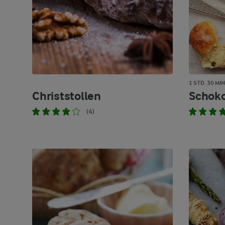
1 STD. 30 MIN
Christstollen
Schok
(4)