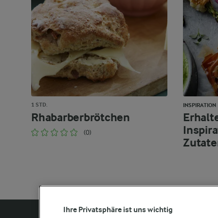
1 STD.
INSPIRATION
Rhabarberbrötchen
Erhalt
Inspir
(0)
Zutate
Ihre Privatsphäre ist uns wichtig