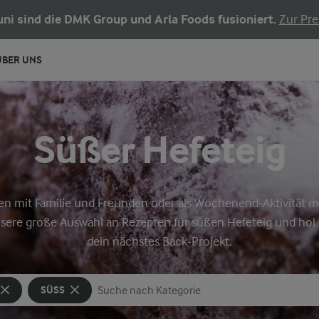
Juni sind die DMK Group und Arla Foods fusioniert.
Zur Pre
ÜBER UNS
Süßer Hefeteig
sen mit Familie und Freunden oder als Wochenend-Aktivität mi
sere große Auswahl an Rezepten für süßen Hefeteig und hol 
dein nächstes Back-Projekt.
SÜSS
Nach Kategorie suchen