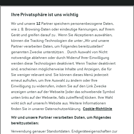
Arla in anderen Ländern
Ihre Privatsphäre ist uns wichtig
Wir und unsere
12
Partner speichern personenbezogene Daten,
Weitere Arla Websites
wie z. B. Browsing-Daten oder eindeutige Kennungen, auf Ihrem
Gerät und greifen darauf zu . Wenn Sie Akzeptieren auswählen,
können die Tracking-Technologien die unter „Wir und unsere
Castello
Partner verarbeiten Daten, um Folgendes bereitzustellen“
genannten Zwecke unterstützen. . Durch Auswahl von Nicht
Lurpak
notwendige ablehnen oder durch Widerruf Ihrer Einwilligung
Arla Pro
werden diese Technologien deaktiviert. Wenn Tracker deaktiviert
Für unsere Landwirt:innen
sind, erscheinen möglicherweise Inhalte und Anzeigen, die für
Sie weniger relevant sind. Sie können dieses Menü jederzeit
erneut aufrufen, um Ihre Auswahl zu ändern oder Ihre
Einwilligung zu widerrufen, indem Sie auf den Link Zwecke
Folge uns!
anzeigen unten auf der Webseite [oder das schwebende Symbol
unten links auf der Webseite, falls zutreffend] klicken. Ihre Wahl
wirkt sich auf unsere/n Website aus. Weitere Informationen
finden Sie in unserer Datenschutzerklärung.
Cookie-Richtlinie
Wir und unsere Partner verarbeiten Daten, um Folgendes
bereitzustellen:
Verwendung genauer Standortdaten. Endgeräteeigenschaften zur