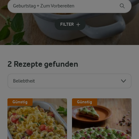
Nach Kategorie suchen
Geben Sie Suchbegriffe ein
FILTER
2
Rezepte gefunden
Beliebtheit
Sortierreihenfolge
Günstig
Günstig