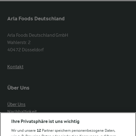
Arla Foods Deutschland
Arla Foods Deutschland GmbH

Wahlerstr. 2

40472 Düsseldorf
Kontakt
Über Uns
Über Uns
Nachhaltigkeit
Compliance
Ihre Privatsphäre ist uns wichtig
Milchpreis
Wir und unsere
12
Partner speichern personenbezogene Daten,