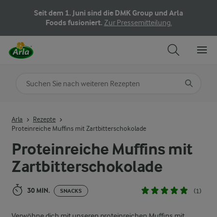
Seit dem 1. Juni sind die DMK Group und Arla
Foods fusioniert.
Zur Pressemitteilung.
Nach Kategorie suchen
Geben Sie Suchbegriffe ein
Arla
Rezepte
Proteinreiche Muffins mit Zartbitterschokolade
Proteinreiche Muffins mit
Zartbitterschokolade
30 MIN.
(1)
SNACKS
Verwöhne dich mit unseren proteinreichen Muffins mit