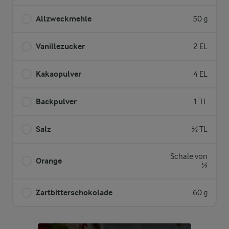
Allzweckmehle
50 g
Vanillezucker
2 EL
Kakaopulver
4 EL
Backpulver
1 TL
Salz
½ TL
Schale von
Orange
½
Zartbitterschokolade
60 g