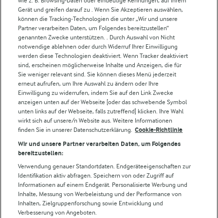
wie z. B. Browsing-Daten oder eindeutige Kennungen, auf Ihrem
Arla in anderen Ländern
Gerät und greifen darauf zu . Wenn Sie Akzeptieren auswählen,
können die Tracking-Technologien die unter „Wir und unsere
Partner verarbeiten Daten, um Folgendes bereitzustellen“
Weitere Arla Websites
genannten Zwecke unterstützen. . Durch Auswahl von Nicht
notwendige ablehnen oder durch Widerruf Ihrer Einwilligung
werden diese Technologien deaktiviert. Wenn Tracker deaktiviert
Castello
sind, erscheinen möglicherweise Inhalte und Anzeigen, die für
Sie weniger relevant sind. Sie können dieses Menü jederzeit
Lurpak
erneut aufrufen, um Ihre Auswahl zu ändern oder Ihre
Arla Pro
Einwilligung zu widerrufen, indem Sie auf den Link Zwecke
Für unsere Landwirt:innen
anzeigen unten auf der Webseite [oder das schwebende Symbol
unten links auf der Webseite, falls zutreffend] klicken. Ihre Wahl
wirkt sich auf unsere/n Website aus. Weitere Informationen
finden Sie in unserer Datenschutzerklärung.
Cookie-Richtlinie
Folge uns!
Wir und unsere Partner verarbeiten Daten, um Folgendes
bereitzustellen:
Verwendung genauer Standortdaten. Endgeräteeigenschaften zur
Identifikation aktiv abfragen. Speichern von oder Zugriff auf
Informationen auf einem Endgerät. Personalisierte Werbung und
Inhalte, Messung von Werbeleistung und der Performance von
Inhalten, Zielgruppenforschung sowie Entwicklung und
Verbesserung von Angeboten.