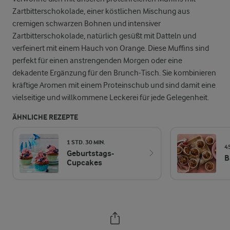
Zartbitterschokolade, einer köstlichen Mischung aus
cremigen schwarzen Bohnen und intensiver
Zartbitterschokolade, natürlich gesüßt mit Datteln und
verfeinert mit einem Hauch von Orange. Diese Muffins sind
perfekt für einen anstrengenden Morgen oder eine
dekadente Ergänzung für den Brunch-Tisch. Sie kombinieren
kräftige Aromen mit einem Proteinschub und sind damit eine
vielseitige und willkommene Leckerei für jede Gelegenheit.
ÄHNLICHE REZEPTE
1 STD. 30 MIN.
4
Geburtstags-
B
Cupcakes