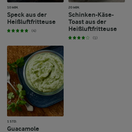
10 MIN.
20 MIN.
Speck aus der
Schinken-Käse-
Heißluftfritteuse
Toast aus der
Heißluftfritteuse
(4)
(1)
1 STD.
Guacamole