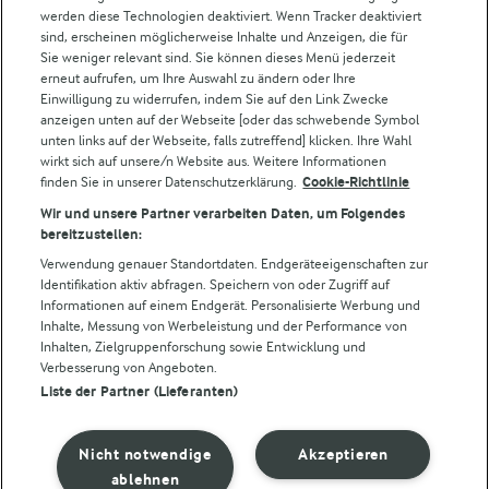
werden diese Technologien deaktiviert. Wenn Tracker deaktiviert
Castello
sind, erscheinen möglicherweise Inhalte und Anzeigen, die für
Sie weniger relevant sind. Sie können dieses Menü jederzeit
Lurpak
erneut aufrufen, um Ihre Auswahl zu ändern oder Ihre
Arla Pro
Einwilligung zu widerrufen, indem Sie auf den Link Zwecke
Für unsere Landwirt:innen
anzeigen unten auf der Webseite [oder das schwebende Symbol
unten links auf der Webseite, falls zutreffend] klicken. Ihre Wahl
wirkt sich auf unsere/n Website aus. Weitere Informationen
finden Sie in unserer Datenschutzerklärung.
Cookie-Richtlinie
Folge uns!
Wir und unsere Partner verarbeiten Daten, um Folgendes
bereitzustellen:
Verwendung genauer Standortdaten. Endgeräteeigenschaften zur
Identifikation aktiv abfragen. Speichern von oder Zugriff auf
Informationen auf einem Endgerät. Personalisierte Werbung und
Inhalte, Messung von Werbeleistung und der Performance von
Inhalten, Zielgruppenforschung sowie Entwicklung und
Verbesserung von Angeboten.
Liste der Partner (Lieferanten)
© Arla Foods amba 2026
Cookie Wahl wieder öffnen
Nicht notwendige
Akzeptieren
Datenschutzbestimmungen
ablehnen