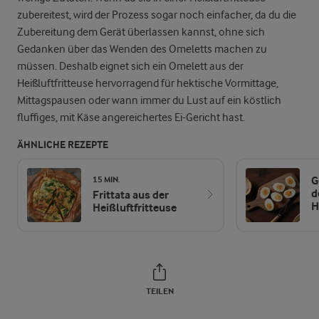
zubereitest, wird der Prozess sogar noch einfacher, da du die
Zubereitung dem Gerät überlassen kannst, ohne sich
Gedanken über das Wenden des Omeletts machen zu
müssen. Deshalb eignet sich ein Omelett aus der
Heißluftfritteuse hervorragend für hektische Vormittage,
Mittagspausen oder wann immer du Lust auf ein köstlich
fluffiges, mit Käse angereichertes Ei-Gericht hast.
ÄHNLICHE REZEPTE
G
15 MIN.
d
Frittata aus der
H
Heißluftfritteuse
TEILEN