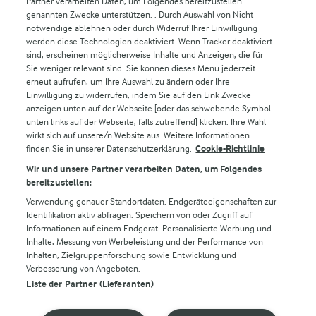
Partner verarbeiten Daten, um Folgendes bereitzustellen“
Weitere Arla Websites
genannten Zwecke unterstützen. . Durch Auswahl von Nicht
notwendige ablehnen oder durch Widerruf Ihrer Einwilligung
werden diese Technologien deaktiviert. Wenn Tracker deaktiviert
Castello
sind, erscheinen möglicherweise Inhalte und Anzeigen, die für
Sie weniger relevant sind. Sie können dieses Menü jederzeit
Lurpak
erneut aufrufen, um Ihre Auswahl zu ändern oder Ihre
Arla Pro
Einwilligung zu widerrufen, indem Sie auf den Link Zwecke
Für unsere Landwirt:innen
anzeigen unten auf der Webseite [oder das schwebende Symbol
unten links auf der Webseite, falls zutreffend] klicken. Ihre Wahl
wirkt sich auf unsere/n Website aus. Weitere Informationen
finden Sie in unserer Datenschutzerklärung.
Cookie-Richtlinie
Folge uns!
Wir und unsere Partner verarbeiten Daten, um Folgendes
bereitzustellen:
Verwendung genauer Standortdaten. Endgeräteeigenschaften zur
Identifikation aktiv abfragen. Speichern von oder Zugriff auf
Informationen auf einem Endgerät. Personalisierte Werbung und
Inhalte, Messung von Werbeleistung und der Performance von
Inhalten, Zielgruppenforschung sowie Entwicklung und
Verbesserung von Angeboten.
Liste der Partner (Lieferanten)
© Arla Foods amba 2026
Cookie Wahl wieder öffnen