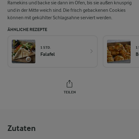
Ramekins und backe sie dann im Ofen, bis sie außen knusprig
und in der Mitte weich sind. Die frisch gebackenen Cookies
können mit gekühlter Schlagsahne serviert werden.
ÄHNLICHE REZEPTE
1 STD.
1
Falafel
B
TEILEN
Zutaten