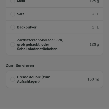
Mehl
125 g
Salz
½ TL
Backpulver
1 TL
Zartbitterschokolade 55 %,
grob gehackt, oder
125 g
Schokoladenstückchen
Zum Servieren
Creme double (zum
150 ml
Aufschlagen)