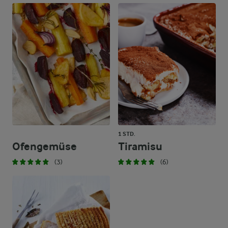
1 STD.
Ofengemüse
Tiramisu
(3)
(6)