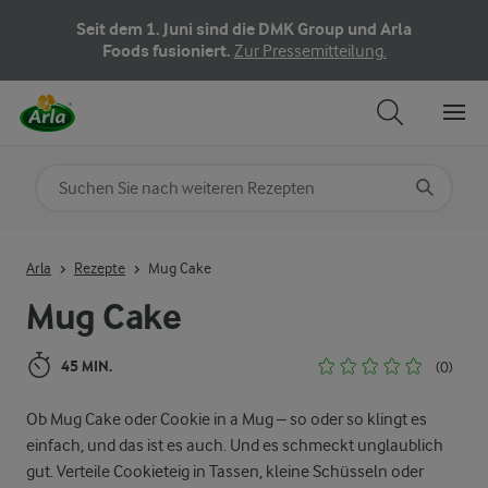
Seit dem 1. Juni sind die DMK Group und Arla
Foods fusioniert.
Zur Pressemitteilung.
Nach Kategorie suchen
Geben Sie Suchbegriffe ein
Arla
Rezepte
Mug Cake
Mug Cake
45 MIN.
(0)
Ob Mug Cake oder Cookie in a Mug – so oder so klingt es
einfach, und das ist es auch. Und es schmeckt unglaublich
gut. Verteile Cookieteig in Tassen, kleine Schüsseln oder