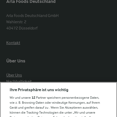
Arla Foods Deutschland
Arla Foods Deutschland GmbH

Wahlerstr. 2

40472 Düsseldorf
Kontakt
Über Uns
Über Uns
Nachhaltigkeit
Compliance
Ihre Privatsphäre ist uns wichtig
Milchpreis
Wir und unsere
12
Partner speichern personenbezogene Daten,
wie z. B. Browsing-Daten oder eindeutige Kennungen, auf Ihrem
Arla in anderen Ländern
Gerät und greifen darauf zu . Wenn Sie Akzeptieren auswählen,
können die Tracking-Technologien die unter „Wir und unsere