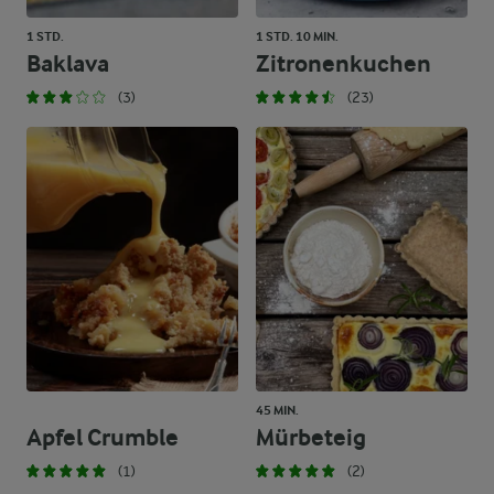
1 STD.
1 STD. 10 MIN.
Baklava
Zitronenkuchen
(3)
(23)
45 MIN.
Apfel Crumble
Mürbeteig
(1)
(2)