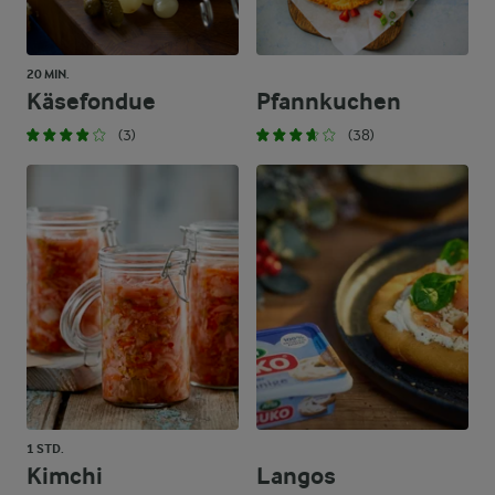
20 MIN.
Käsefondue
Pfannkuchen
(3)
(38)
1 STD.
Kimchi
Langos