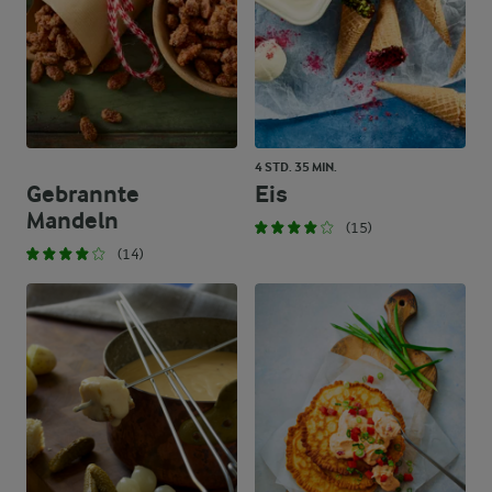
4 STD. 35 MIN.
Gebrannte
Eis
Mandeln
(15)
(14)