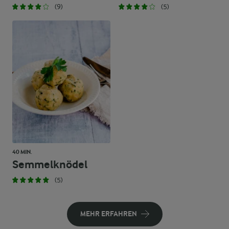
(9)
(5)
40 MIN.
Semmelknödel
(5)
MEHR ERFAHREN