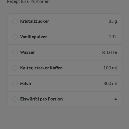
Rezept für 6 Portionen
Kristallzucker
85 g
Vanillepulver
1 TL
Wasser
¾ Tasse
Kalter, starker Kaffee
100 ml
Milch
800 ml
Eiswürfel pro Portion
4