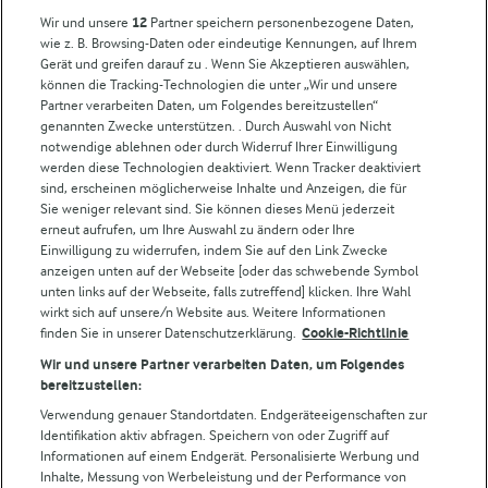
Milchpreis
Wir und unsere
12
Partner speichern personenbezogene Daten,
wie z. B. Browsing-Daten oder eindeutige Kennungen, auf Ihrem
Arla in anderen Ländern
Gerät und greifen darauf zu . Wenn Sie Akzeptieren auswählen,
können die Tracking-Technologien die unter „Wir und unsere
Partner verarbeiten Daten, um Folgendes bereitzustellen“
Weitere Arla Websites
genannten Zwecke unterstützen. . Durch Auswahl von Nicht
notwendige ablehnen oder durch Widerruf Ihrer Einwilligung
werden diese Technologien deaktiviert. Wenn Tracker deaktiviert
Castello
sind, erscheinen möglicherweise Inhalte und Anzeigen, die für
Sie weniger relevant sind. Sie können dieses Menü jederzeit
Lurpak
erneut aufrufen, um Ihre Auswahl zu ändern oder Ihre
Arla Pro
Einwilligung zu widerrufen, indem Sie auf den Link Zwecke
Für unsere Landwirt:innen
anzeigen unten auf der Webseite [oder das schwebende Symbol
unten links auf der Webseite, falls zutreffend] klicken. Ihre Wahl
wirkt sich auf unsere/n Website aus. Weitere Informationen
finden Sie in unserer Datenschutzerklärung.
Cookie-Richtlinie
Folge uns!
Wir und unsere Partner verarbeiten Daten, um Folgendes
bereitzustellen:
Verwendung genauer Standortdaten. Endgeräteeigenschaften zur
Identifikation aktiv abfragen. Speichern von oder Zugriff auf
Informationen auf einem Endgerät. Personalisierte Werbung und
Inhalte, Messung von Werbeleistung und der Performance von